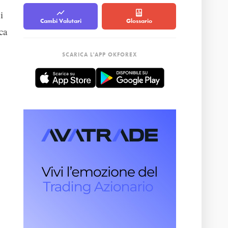
i
Cambi Valutari
Glossario
ca
SCARICA L'APP OKFOREX