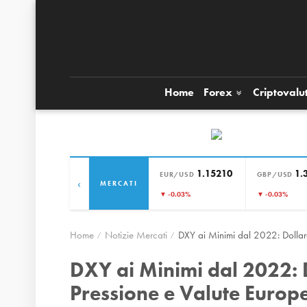
Home
Forex
Criptovalu
1.15210
1.
EUR/USD
GBP/USD
‹
MERCATI
▼ -0.03%
▼ -0.03%
Home
Notizie Mercati
DXY ai Minimi dal 2022: Dollaro
DXY ai Minimi dal 2022: 
Pressione e Valute Europe