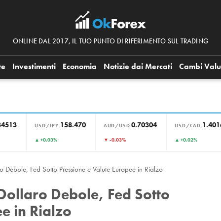
ONLINE DAL 2017, IL TUO PUNTO DI RIFERIMENTO SUL TRADING
te
Investimenti
Economia
Notizie dai Mercati
Cambi Valu
34513
158.470
0.70304
1.401
USD/JPY
AUD/USD
USD/CAD
▲ +0.03%
▼ -0.03%
▲ +0.02%
 Debole, Fed Sotto Pressione e Valute Europee in Rialzo
Dollaro Debole, Fed Sotto
e in Rialzo