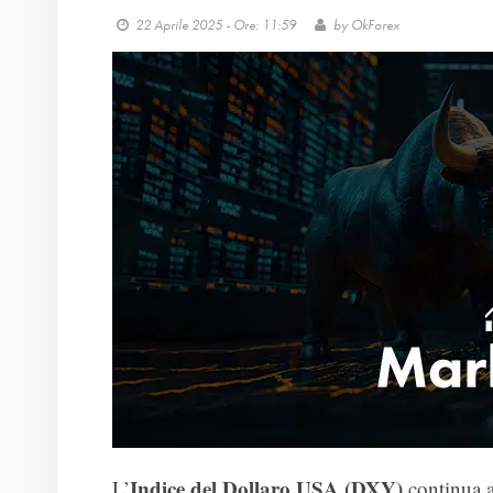
22 Aprile 2025 - Ore: 11:59
by
OkForex
Indice del Dollaro USA (DXY)
L’
continua a