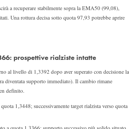
cirà a recuperare stabilmente sopra la EMA50 (99,08),
tati. Una rottura decisa sotto quota 97,93 potrebbe aprire
66: prospettive rialziste intatte
o al livello di 1,3392 dopo aver superato con decisione la
ora diventata supporto immediato). Il cambio rimane
en definito.
a quota 1,3448; successivamente target rialzista verso quota
 a quota 1,3366; supporto successivo più solido situato