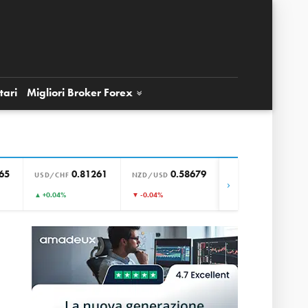
tari
Migliori Broker
Forex
65
0.81261
0.58679
0.85649
USD/CHF
NZD/USD
EUR/GBP
›
▲ +0.04%
▼ -0.04%
▼ -0.01%