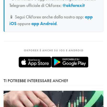
Telegram ufficiale di OkForex:
@okforexit
📱
Segui OkForex anche dalla nostra app:
app
iOS
oppure
app Android
.
OKFOREX È ANCHE SU IOS E ANDROID
TI POTREBBE INTERESSARE ANCHE?