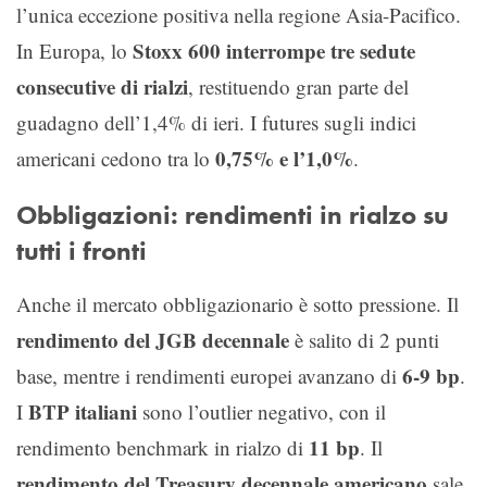
l’unica eccezione positiva nella regione Asia-Pacifico.
Stoxx 600 interrompe tre sedute
In Europa, lo
consecutive di rialzi
, restituendo gran parte del
guadagno dell’1,4% di ieri. I futures sugli indici
0,75% e l’1,0%
americani cedono tra lo
.
Obbligazioni: rendimenti in rialzo su
tutti i fronti
Anche il mercato obbligazionario è sotto pressione. Il
rendimento del JGB decennale
è salito di 2 punti
6-9 bp
base, mentre i rendimenti europei avanzano di
.
BTP italiani
I
sono l’outlier negativo, con il
11 bp
rendimento benchmark in rialzo di
. Il
rendimento del Treasury decennale americano
sale