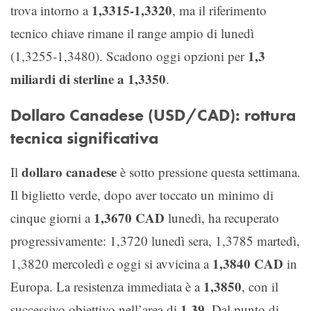
1,3315-1,3320
trova intorno a
, ma il riferimento
tecnico chiave rimane il range ampio di lunedì
1,3
(1,3255-1,3480). Scadono oggi opzioni per
miliardi di sterline a 1,3350
.
Dollaro Canadese (USD/CAD): rottura
tecnica significativa
dollaro canadese
Il
è sotto pressione questa settimana.
Il biglietto verde, dopo aver toccato un minimo di
1,3670 CAD
cinque giorni a
lunedì, ha recuperato
progressivamente: 1,3720 lunedì sera, 1,3785 martedì,
1,3840 CAD
1,3820 mercoledì e oggi si avvicina a
in
1,3850
Europa. La resistenza immediata è a
, con il
1,39
successivo obiettivo nell’area di
. Dal punto di