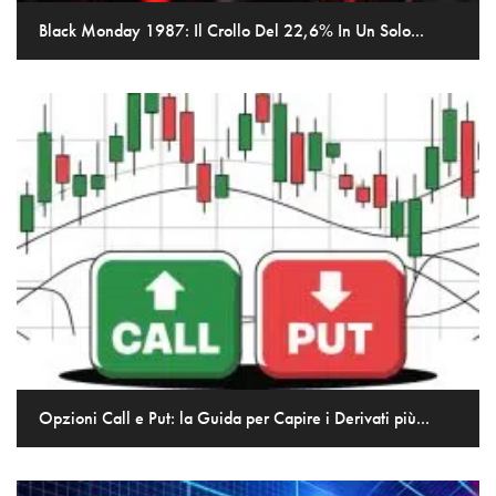
Black Monday 1987: Il Crollo Del 22,6% In Un Solo...
Opzioni Call e Put: la Guida per Capire i Derivati più...