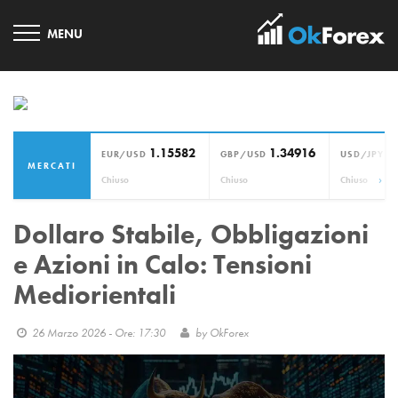
1.15582
1.34916
1
EUR/USD
GBP/USD
USD/JPY
MERCATI
›
Chiuso
Chiuso
Chiuso
Dollaro Stabile, Obbligazioni
e Azioni in Calo: Tensioni
Mediorientali
26 Marzo 2026 - Ore: 17:30
by
OkForex