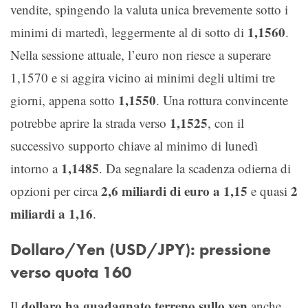
vendite, spingendo la valuta unica brevemente sotto i
1,1560
minimi di martedì, leggermente al di sotto di
.
Nella sessione attuale, l’euro non riesce a superare
1,1570 e si aggira vicino ai minimi degli ultimi tre
1,1550
giorni, appena sotto
. Una rottura convincente
1,1525
potrebbe aprire la strada verso
, con il
successivo supporto chiave al minimo di lunedì
1,1485
intorno a
. Da segnalare la scadenza odierna di
2,6 miliardi di euro a 1,15
2
opzioni per circa
e quasi
miliardi a 1,16
.
Dollaro/Yen (USD/JPY): pressione
verso quota 160
dollaro ha guadagnato terreno sullo yen
Il
anche