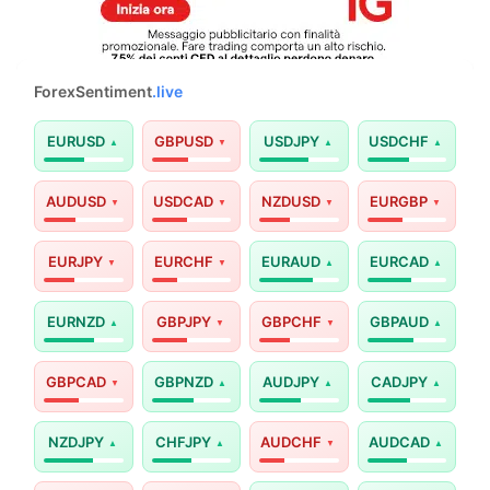
ForexSentiment
.live
EURUSD
GBPUSD
USDJPY
USDCHF
AUDUSD
USDCAD
NZDUSD
EURGBP
EURJPY
EURCHF
EURAUD
EURCAD
EURNZD
GBPJPY
GBPCHF
GBPAUD
GBPCAD
GBPNZD
AUDJPY
CADJPY
NZDJPY
CHFJPY
AUDCHF
AUDCAD