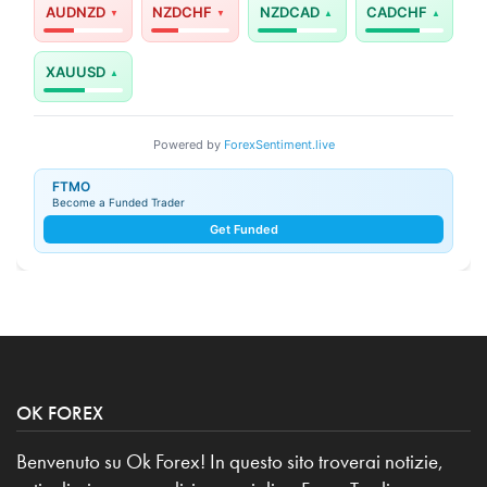
AUDNZD
NZDCHF
NZDCAD
CADCHF
XAUUSD
Powered by
ForexSentiment.live
FTMO
Become a Funded Trader
Get Funded
OK FOREX
Benvenuto su Ok Forex! In questo sito troverai notizie,