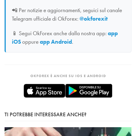
📲
Per notizie e aggiornamenti, seguici sul canale
Telegram ufficiale di OkForex:
@okforexit
📱
Segui OkForex anche dalla nostra app:
app
iOS
oppure
app Android
.
OKFOREX È ANCHE SU IOS E ANDROID
TI POTREBBE INTERESSARE ANCHE?