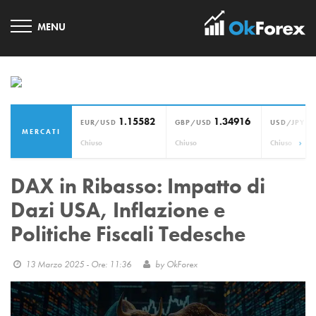
1.15582
1.34916
1
EUR/USD
GBP/USD
USD/JPY
MERCATI
›
Chiuso
Chiuso
Chiuso
DAX in Ribasso: Impatto di
Dazi USA, Inflazione e
Politiche Fiscali Tedesche
13 Marzo 2025 - Ore: 11:36
by
OkForex