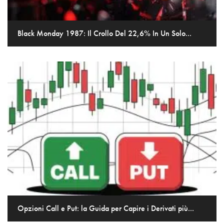
Black Monday 1987: Il Crollo Del 22,6% In Un Solo...
Opzioni Call e Put: la Guida per Capire i Derivati più...