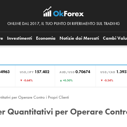
ONLINE DAL 2017, IL TUO PUNTO DI RIFERIMENTO SUL TRADING
te
Investimenti
Economia
Notizie dai Mercati
Cambi Valu
34963
157.402
0.70674
1.393
USD/JPY
AUD/USD
USD/CAD
▼ -0.64%
▲ +0.50%
▼ -0.54%
tativi per Operare Contro i Propri Clienti
r Quantitativi per Operare Contr