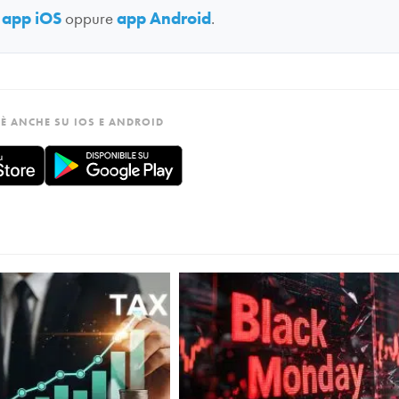
:
app iOS
oppure
app Android
.
È ANCHE SU IOS E ANDROID