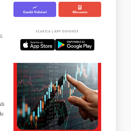
Cambi Valutari
Glossario
SCARICA L'APP OKFOREX
i.
 di
le