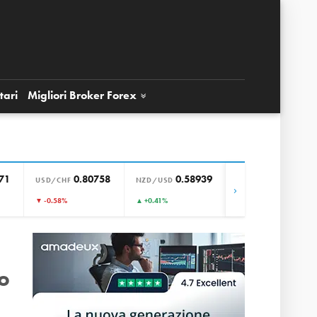
tari
Migliori Broker
Forex
71
0.80758
0.58939
0.85659
USD/CHF
NZD/USD
EUR/GBP
›
▼ -0.58%
▲ +0.41%
▲ +0.00%
o