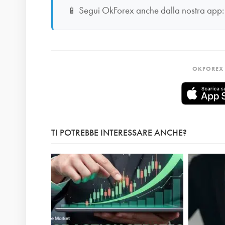
📱
Segui OkForex anche dalla nostra app
OKFOREX 
TI POTREBBE INTERESSARE ANCHE?