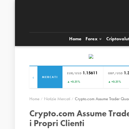
Home
Forex
Criptovalu
1.15611
1.
EUR/USD
GBP/USD
‹
MERCATI
▲ +0.31%
▲ +0.31%
Home
Notizie Mercati
Crypto.com Assume Trader Quanti
Crypto.com Assume Trade
i Propri Clienti