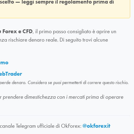
 scelto — leggi sempre il regolamento prima di
u Forex e CFD
, il primo passo consigliato è aprire un
nza rischiare denaro reale. Di seguito trovi alcune
demo
ebTrader
 perde denaro. Considera se puoi permetterti di correre questo rischio.
li per prendere dimestichezza con i mercati prima di operare
 canale Telegram ufficiale di OkForex:
@okforexit