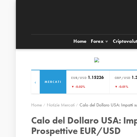
Home
Forex
Criptovalu
1.15226
1.
EUR/USD
GBP/USD
‹
MERCATI
▼ -0.02%
▼ -0.01%
Home
Notizie Mercati
Calo del Dollaro USA: Impatti s
Calo del Dollaro USA: Impa
Prospettive EUR/USD