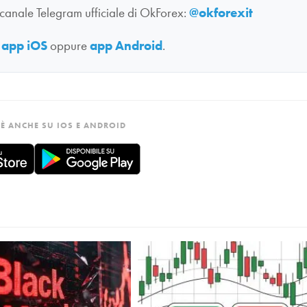
 canale Telegram ufficiale di OkForex:
@okforexit
:
app iOS
oppure
app Android
.
È ANCHE SU IOS E ANDROID