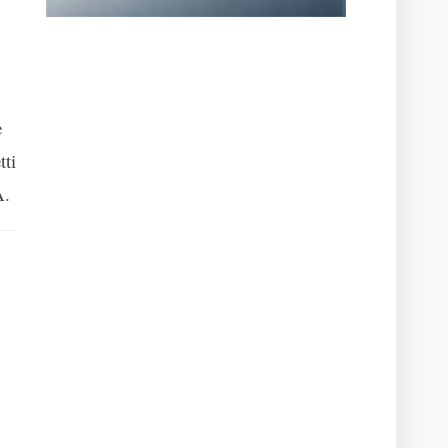
e
tti
A.