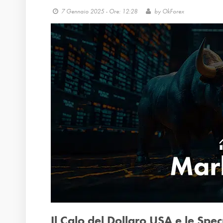
7 Gennaio 2025 - Ore: 12:28
by
OkForex
Il Calo del Dollaro USA e le Spec