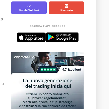
Cambi Valutari
Glossario
do
SCARICA L'APP OKFOREX
one