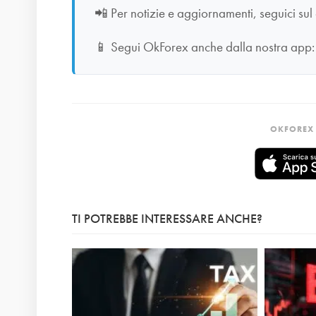
📲
Per notizie e aggiornamenti, seguici sul
📱
Segui OkForex anche dalla nostra app
OKFOREX 
TI POTREBBE INTERESSARE ANCHE?