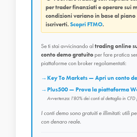
per trader finanziati e operare sui m
condizioni variano in base al piano
iscriverti.
Scopri FTMO
.
Se ti stai avvicinando al
trading online s
conto demo gratuito
per fare pratica se
piattaforme con broker regolamentati:
Key To Markets — Apri un conto 
Plus500 — Prova la piattaforma W
Avvertenza: l’80% dei conti al dettaglio in CFD
I conti demo sono gratuiti e illimitati: uti
con denaro reale.