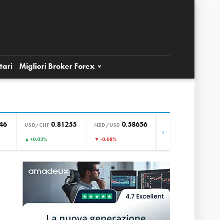
tari
Migliori Broker
Forex
46
0.81255
0.58656
0.85650
USD/CHF
NZD/USD
EUR/GBP
›
▲ +0.03%
▼ -0.08%
▼ -0.01%