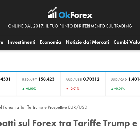
ONLINE DAL 2017, IL TUO PUNTO DI RIFERIMENTO SUL TRADING
te
Investimenti
Economia
Notizie dai Mercati
Cambi Valu
34531
158.423
0.70312
1.401
USD/JPY
AUD/USD
USD/CAD
▲ +0.00%
▼ -0.01%
▲ +0.01%
ul Forex tra Tariffe Trump e Prospettive EUR/USD
tti sul Forex tra Tariffe Trump e