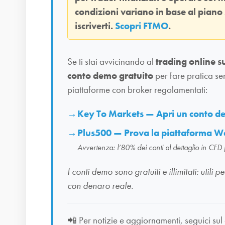
condizioni variano in base al piano
iscriverti.
Scopri FTMO
.
Se ti stai avvicinando al
trading online s
conto demo gratuito
per fare pratica se
piattaforme con broker regolamentati:
Key To Markets — Apri un conto 
Plus500 — Prova la piattaforma W
Avvertenza: l’80% dei conti al dettaglio in CFD
I conti demo sono gratuiti e illimitati: uti
con denaro reale.
📲
Per notizie e aggiornamenti, seguici sul