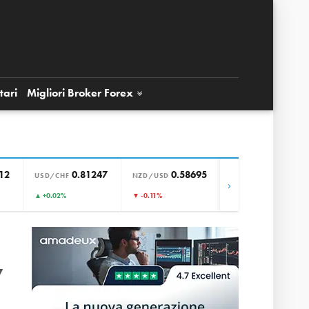
tari
Migliori Broker
Forex
12
0.81247
0.58695
0.85646
USD/CHF
NZD/USD
EUR/GBP
›
▲ +0.02%
▼ -0.11%
▼ -0.01%
y