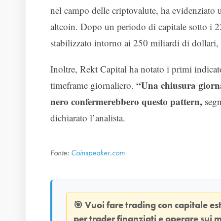
nel campo delle criptovalute, ha evidenziato 
altcoin. Dopo un periodo di capitale sotto i 220
stabilizzato intorno ai 250 miliardi di dollari,
Inoltre, Rekt Capital ha notato i primi indic
“Una chiusura giornali
timeframe giornaliero.
nero confermerebbero questo pattern,
segn
dichiarato l’analista.
Fonte:
Coinspeaker.com
🎯
Vuoi fare trading con capitale e
per trader finanziati e operare sui m