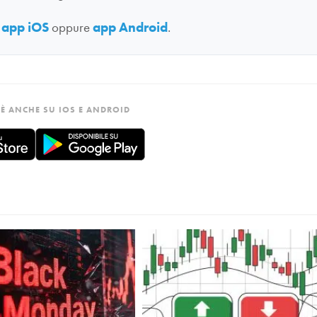
:
app iOS
oppure
app Android
.
È ANCHE SU IOS E ANDROID