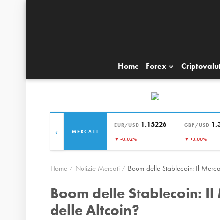
Home
Forex
Criptovalu
1.15226
1.
EUR/USD
GBP/USD
‹
MERCATI
▼ -0.02%
▼ +0.00%
Home
Notizie Mercati
Boom delle Stablecoin: Il Mercat
Boom delle Stablecoin: Il
delle Altcoin?