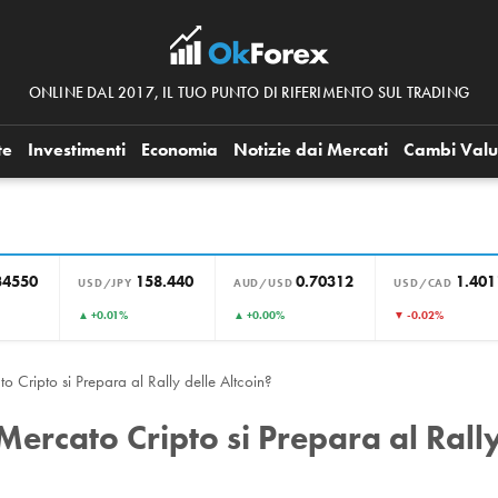
ONLINE DAL 2017, IL TUO PUNTO DI RIFERIMENTO SUL TRADING
te
Investimenti
Economia
Notizie dai Mercati
Cambi Valu
34550
158.440
0.70312
1.401
USD/JPY
AUD/USD
USD/CAD
▲ +0.01%
▲ +0.00%
▼ -0.02%
o Cripto si Prepara al Rally delle Altcoin?
 Mercato Cripto si Prepara al Rall