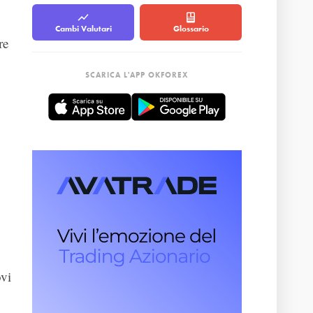
Cambi Valutari
Glossario
re
SCARICA L'APP OKFOREX
ovi