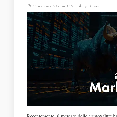
21 Febbraio 2025 - Ore: 11:53
by
OkForex
Recentemente, il mercato delle criptovalute ha