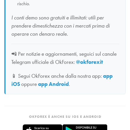
rischio.
I conti demo sono gratuiti e illimitati: utili per
prendere dimestichezza con i mercati prima di
operare con denaro reale.
📲
Per notizie e aggiornamenti, seguici sul canale
Telegram ufficiale di OkForex:
@okforexit
📱
Segui OkForex anche dalla nostra app:
app
iOS
oppure
app Android
.
OKFOREX È ANCHE SU IOS E ANDROID