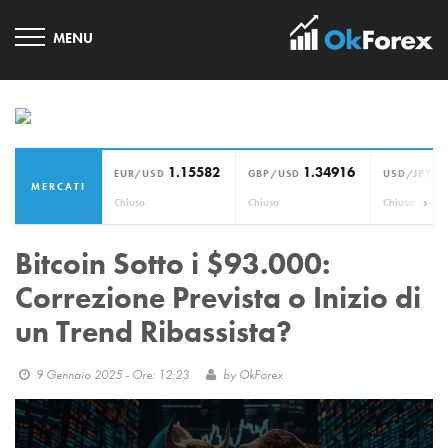
1.15582
1.34916
1
EUR/USD
GBP/USD
USD/JPY
MERCATI
›
Chiuso
Chiuso
Chiuso
Bitcoin Sotto i $93.000:
Correzione Prevista o Inizio di
un Trend Ribassista?
9 Gennaio 2025 - Ore: 12:23
by
OkForex