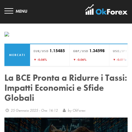
1.15485
1.34598
1
EUR/USD
GBP/USD
USD/JPY
MERCATI
›
▼ -0.04%
▼ -0.06%
▼ -0.01%
La BCE Pronta a Ridurre i Tassi:
Impatti Economici e Sfide
Globali
25 Gennaio 2025 - Ore: 16:12
by
OkForex