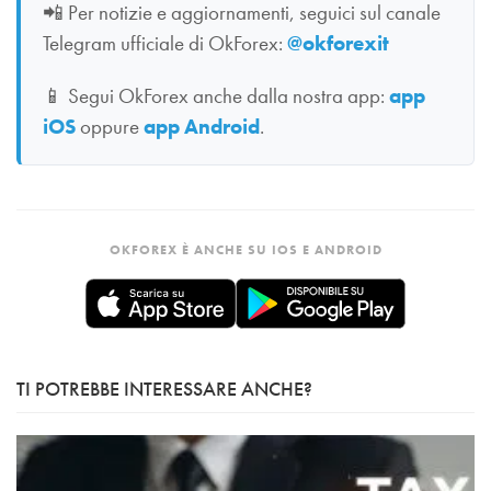
📲
Per notizie e aggiornamenti, seguici sul canale
Telegram ufficiale di OkForex:
@okforexit
📱
Segui OkForex anche dalla nostra app:
app
iOS
oppure
app Android
.
OKFOREX È ANCHE SU IOS E ANDROID
TI POTREBBE INTERESSARE ANCHE?