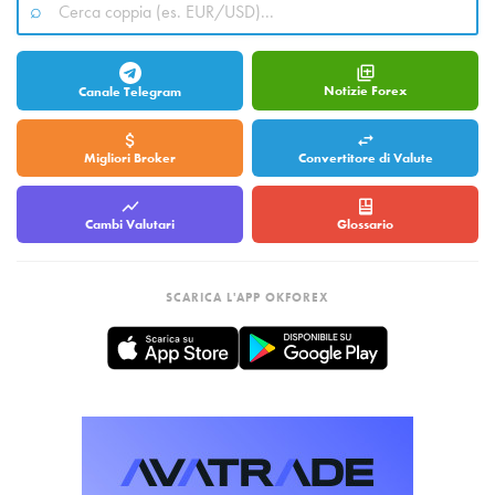
Notizie Forex
Canale Telegram
Migliori Broker
Convertitore di Valute
Cambi Valutari
Glossario
SCARICA L'APP OKFOREX