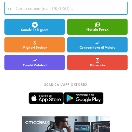
Notizie Forex
Canale Telegram
Migliori Broker
Convertitore di Valute
Cambi Valutari
Glossario
SCARICA L'APP OKFOREX