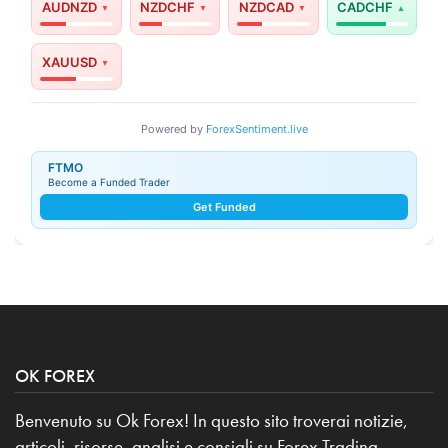
AUDNZD
NZDCHF
NZDCAD
CADCHF
XAUUSD
Powered by
ForexSentiment.live
FTMO
Become a Funded Trader
Get Funded
OK FOREX
Benvenuto su Ok Forex! In questo sito troverai notizie,
articoli, risorse, analisi e consigli su Forex Trading