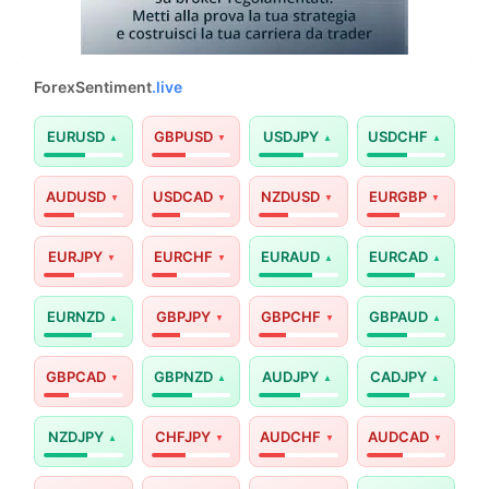
ForexSentiment
.live
EURUSD
GBPUSD
USDJPY
USDCHF
AUDUSD
USDCAD
NZDUSD
EURGBP
EURJPY
EURCHF
EURAUD
EURCAD
EURNZD
GBPJPY
GBPCHF
GBPAUD
GBPCAD
GBPNZD
AUDJPY
CADJPY
NZDJPY
CHFJPY
AUDCHF
AUDCAD