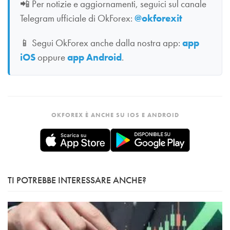
📲
Per notizie e aggiornamenti, seguici sul canale
Telegram ufficiale di OkForex:
@okforexit
📱
Segui OkForex anche dalla nostra app:
app
iOS
oppure
app Android
.
OKFOREX È ANCHE SU IOS E ANDROID
TI POTREBBE INTERESSARE ANCHE?