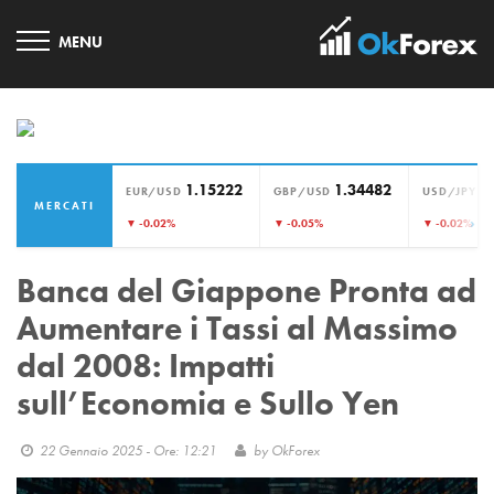
1.15222
1.34482
1
EUR/USD
GBP/USD
USD/JPY
MERCATI
›
▼ -0.02%
▼ -0.05%
▼ -0.02%
Banca del Giappone Pronta ad
Aumentare i Tassi al Massimo
dal 2008: Impatti
sull’Economia e Sullo Yen
22 Gennaio 2025 - Ore: 12:21
by
OkForex