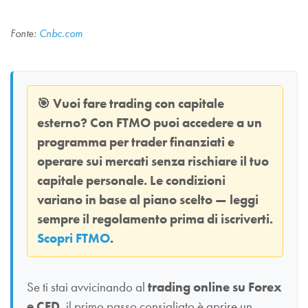
Fonte:
Cnbc.com
🎯
Vuoi fare trading con capitale
esterno? Con
FTMO
puoi accedere a un
programma per trader finanziati e
operare sui mercati senza rischiare il tuo
capitale personale. Le condizioni
variano in base al piano scelto — leggi
sempre il regolamento prima di iscriverti.
Scopri FTMO
.
Se ti stai avvicinando al
trading online su Forex
e CFD
, il primo passo consigliato è aprire un