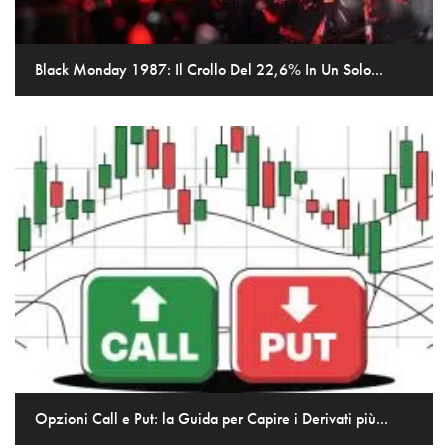
Black Monday 1987: Il Crollo Del 22,6% In Un Solo...
Opzioni Call e Put: la Guida per Capire i Derivati più...