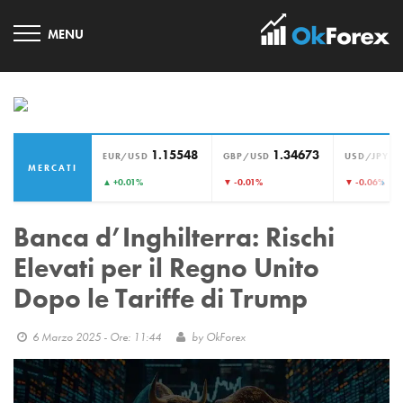
1.15548
1.34673
1
EUR/USD
GBP/USD
USD/JPY
MERCATI
›
▲ +0.01%
▼ -0.01%
▼ -0.06%
Banca d’Inghilterra: Rischi
Elevati per il Regno Unito
Dopo le Tariffe di Trump
6 Marzo 2025 - Ore: 11:44
by
OkForex