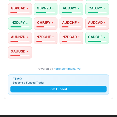
GBPCAD
GBPNZD
AUDJPY
CADJPY
NZDJPY
CHFJPY
AUDCHF
AUDCAD
AUDNZD
NZDCHF
NZDCAD
CADCHF
XAUUSD
Powered by
ForexSentiment.live
FTMO
Become a Funded Trader
Get Funded