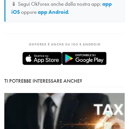
📱
Segui OkForex anche dalla nostra app:
app
iOS
oppure
app Android
.
OKFOREX È ANCHE SU IOS E ANDROID
TI POTREBBE INTERESSARE ANCHE?