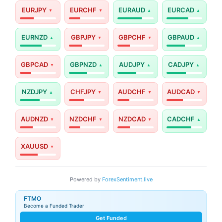
EURJPY
EURCHF
EURAUD
EURCAD
EURNZD
GBPJPY
GBPCHF
GBPAUD
GBPCAD
GBPNZD
AUDJPY
CADJPY
NZDJPY
CHFJPY
AUDCHF
AUDCAD
AUDNZD
NZDCHF
NZDCAD
CADCHF
XAUUSD
Powered by
ForexSentiment.live
FTMO
Become a Funded Trader
Get Funded