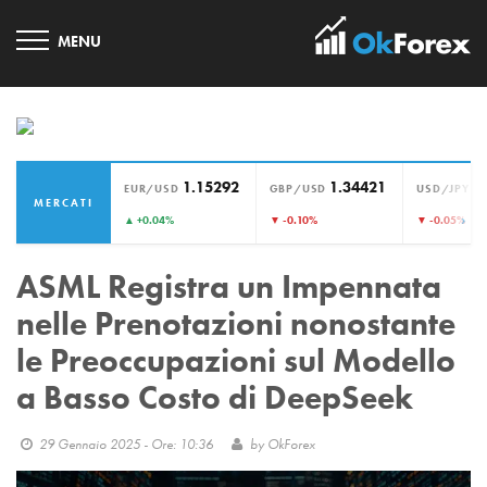
1.15292
1.34421
1
EUR/USD
GBP/USD
USD/JPY
MERCATI
›
▲ +0.04%
▼ -0.10%
▼ -0.05%
ASML Registra un Impennata
nelle Prenotazioni nonostante
le Preoccupazioni sul Modello
a Basso Costo di DeepSeek
29 Gennaio 2025 - Ore: 10:36
by
OkForex