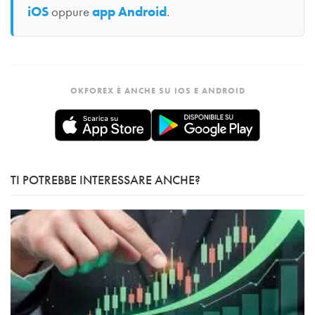
iOS
oppure
app Android
.
OKFOREX È ANCHE SU IOS E ANDROID
TI POTREBBE INTERESSARE ANCHE?