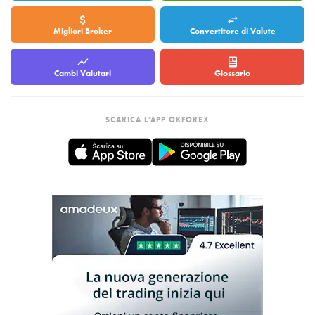
Migliori Broker
Convertitore di Valute
Cambi Valutari
Glossario
SCARICA L'APP OKFOREX