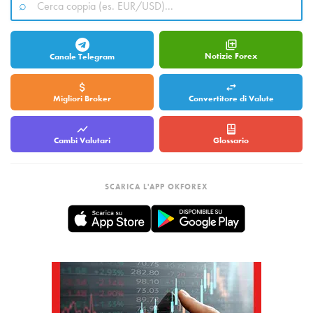
Notizie Forex
Canale Telegram
Migliori Broker
Convertitore di Valute
Cambi Valutari
Glossario
SCARICA L'APP OKFOREX