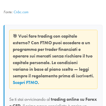
Fonte:
Cnbc.com
🎯
Vuoi fare trading con capitale
esterno? Con
FTMO
puoi accedere a un
programma per trader finanziati e
operare sui mercati senza rischiare il tuo
capitale personale. Le condizioni
variano in base al piano scelto — leggi
sempre il regolamento prima di iscriverti.
Scopri FTMO
.
Se ti stai avvicinando al
trading online su Forex
e CFD
, il primo passo consigliato è aprire un