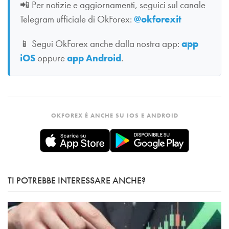
📲
Per notizie e aggiornamenti, seguici sul canale
Telegram ufficiale di OkForex:
@okforexit
📱
Segui OkForex anche dalla nostra app:
app
iOS
oppure
app Android
.
OKFOREX È ANCHE SU IOS E ANDROID
TI POTREBBE INTERESSARE ANCHE?