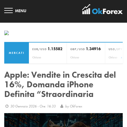
1.15582
1.34916
1
EUR/USD
GBP/USD
USD/JPY
MERCATI
›
Chiuso
Chiuso
Chiuso
Apple: Vendite in Crescita del
16%, Domanda iPhone
Definita “Straordinaria
30 Gennaio 2026 - Ore: 16:33
by
OkForex