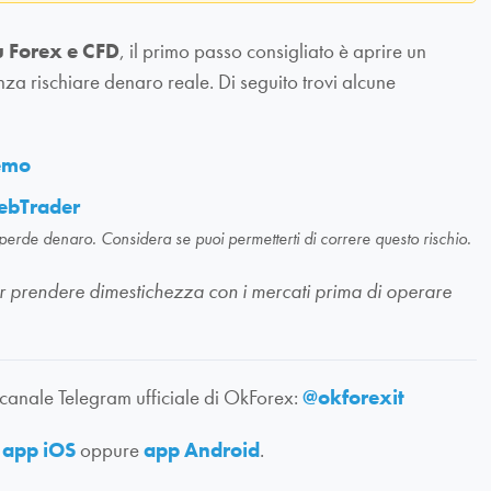
u Forex e CFD
, il primo passo consigliato è aprire un
nza rischiare denaro reale. Di seguito trovi alcune
demo
ebTrader
 perde denaro. Considera se puoi permetterti di correre questo rischio.
li per prendere dimestichezza con i mercati prima di operare
 canale Telegram ufficiale di OkForex:
@okforexit
:
app iOS
oppure
app Android
.