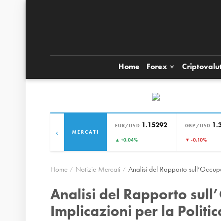
Home
Forex
Criptovalu
1.15292
1.
EUR/USD
GBP/USD
‹
MERCATI
▲ +0.04%
▼ -0.10%
Home
Notizie Mercati
Analisi del Rapporto sull’Occupa
Analisi del Rapporto sull
Implicazioni per la Politi