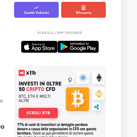
Cambi Valutari
Glossario
a
SCARICA L'APP OKFOREX
le
to