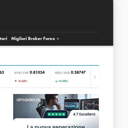
tari
Migliori Broker
Forex
63
0.81034
0.58747
0.85769
USD/CHF
NZD/USD
EUR/GBP
›
▼ -0.24%
▲ +0.08%
▲ +0.13%