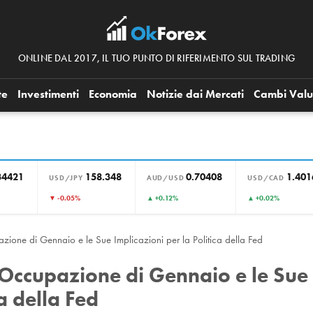
ONLINE DAL 2017, IL TUO PUNTO DI RIFERIMENTO SUL TRADING
te
Investimenti
Economia
Notizie dai Mercati
Cambi Valu
34421
158.348
0.70408
1.401
USD/JPY
AUD/USD
USD/CAD
▼ -0.05%
▲ +0.12%
▲ +0.02%
zione di Gennaio e le Sue Implicazioni per la Politica della Fed
’Occupazione di Gennaio e le Sue
ca della Fed