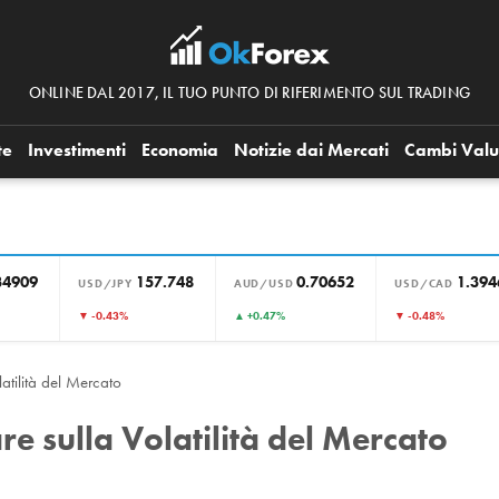
ONLINE DAL 2017, IL TUO PUNTO DI RIFERIMENTO SUL TRADING
te
Investimenti
Economia
Notizie dai Mercati
Cambi Valu
34909
157.748
0.70652
1.394
USD/JPY
AUD/USD
USD/CAD
▼ -0.43%
▲ +0.47%
▼ -0.48%
atilità del Mercato
e sulla Volatilità del Mercato