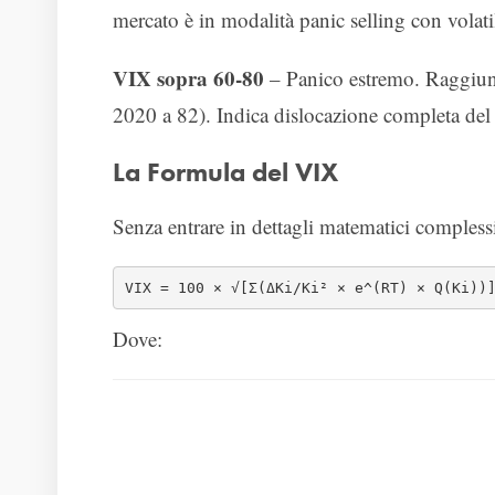
mercato è in modalità panic selling con volati
VIX sopra 60-80
– Panico estremo. Raggiunt
2020 a 82). Indica dislocazione completa del
La Formula del VIX
Senza entrare in dettagli matematici compless
VIX = 100 × √[Σ(ΔKi/Ki² × e^(RT) × Q(Ki))
Dove: