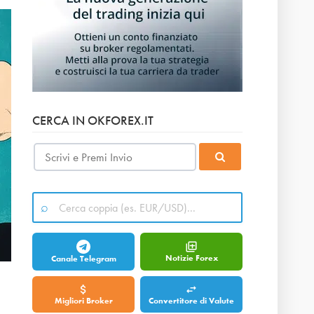
CERCA IN OKFOREX.IT
Notizie Forex
Canale Telegram
Migliori Broker
Convertitore di Valute