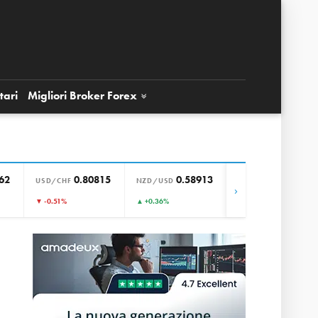
tari
Migliori Broker
Forex
62
0.80815
0.58913
0.85661
USD/CHF
NZD/USD
EUR/GBP
›
▼ -0.51%
▲ +0.36%
▲ +0.00%