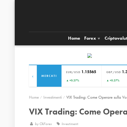
Home
Forex
Criptovalu
1.15565
1.
EUR/USD
GBP/USD
‹
MERCATI
▲ +0.27%
▲ +0.27%
Home
Investimenti
VIX Trading: Come Operare sulla Vol
VIX Trading: Come Operar
by
OkForex
Investimenti