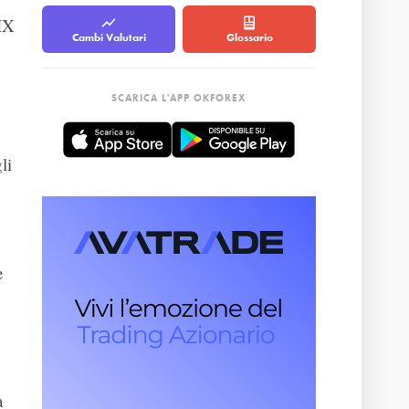
VIX
Cambi Valutari
Glossario
SCARICA L'APP OKFOREX
li
e
a