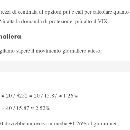
ezzi di centinaia di opzioni put e call per calcolare quanto 
iù alta la domanda di protezione, più alto il VIX.
naliera
liamo sapere il movimento giornaliero atteso:
 = 20 / √252 = 20 / 15.87 ≈ 1.26%
 = 40 / 15.87 ≈ 2.52%
00 dovrebbe muoversi in media ±1.26% al giorno nei