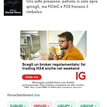
Oro sotto pressione: petrolio in calo apre
spiragli, ma FOMC e PCE frenano il
rimbalzo
ForexSentiment
.live
EURUSD
GBPUSD
USDJPY
USDCHF