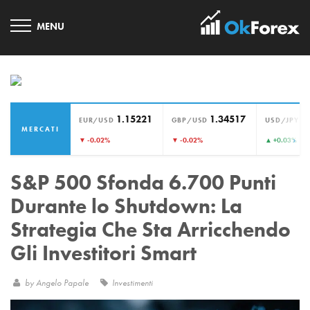
1.15221
1.34517
1
EUR/USD
GBP/USD
USD/JPY
MERCATI
›
▼ -0.02%
▼ -0.02%
▲ +0.03%
S&P 500 Sfonda 6.700 Punti
Durante lo Shutdown: La
Strategia Che Sta Arricchendo
Gli Investitori Smart
by
Angelo Papale
Investimenti