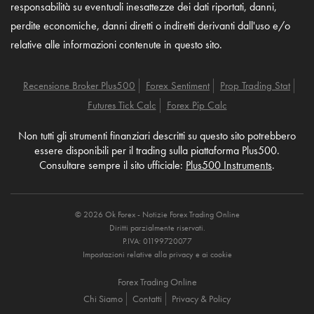
responsabilità su eventuali inesattezze dei dati riportati, danni,
perdite economiche, danni diretti o indiretti derivanti dall'uso e/o
relative alle informazioni contenute in questo sito.
Recensione Broker Plus500
Forex Sentiment
Prop Trading Stat
Futures Tick Calc
Forex Pip Calc
Non tutti gli strumenti finanziari descritti su questo sito potrebbero
essere disponibili per il trading sulla piattaforma Plus500.
Consultare sempre il sito ufficiale:
Plus500 Instruments
.
© 2026 Ok Forex - Notizie Forex Trading Online
Diritti parzialmente riservati.
P.IVA: 01199720077
Impostazioni relative alla privacy e ai cookie
Forex Trading Online
Chi Siamo
Contatti
Privacy & Policy