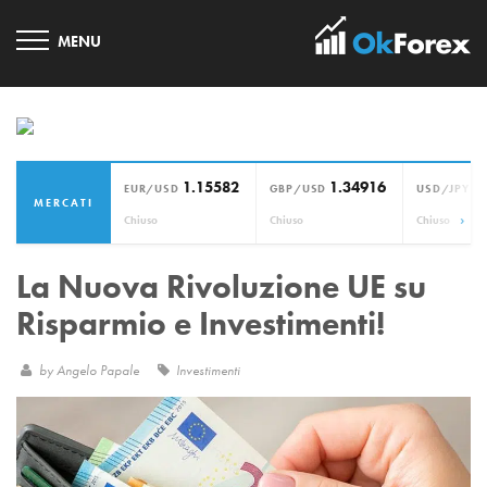
1.15582
1.34916
1
EUR/USD
GBP/USD
USD/JPY
MERCATI
›
Chiuso
Chiuso
Chiuso
La Nuova Rivoluzione UE su
Risparmio e Investimenti!
by
Angelo Papale
Investimenti