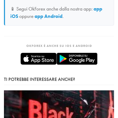
📱
Segui OkForex anche dalla nostra app:
app
iOS
oppure
app Android
.
OKFOREX È ANCHE SU IOS E ANDROID
TI POTREBBE INTERESSARE ANCHE?