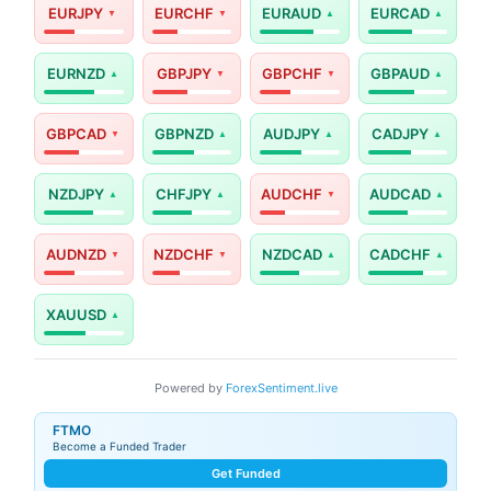
EURJPY
EURCHF
EURAUD
EURCAD
EURNZD
GBPJPY
GBPCHF
GBPAUD
GBPCAD
GBPNZD
AUDJPY
CADJPY
NZDJPY
CHFJPY
AUDCHF
AUDCAD
AUDNZD
NZDCHF
NZDCAD
CADCHF
XAUUSD
Powered by
ForexSentiment.live
FTMO
Become a Funded Trader
Get Funded