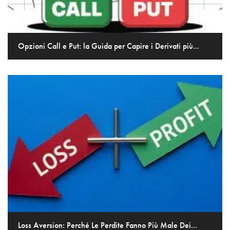
Opzioni Call e Put: la Guida per Capire i Derivati più...
Loss Aversion: Perché Le Perdite Fanno Più Male Dei...