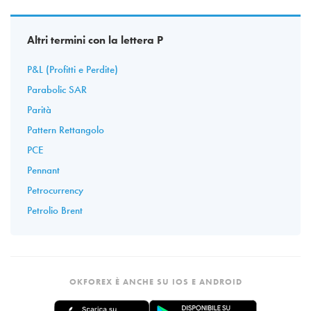
Altri termini con la lettera P
P&L (Profitti e Perdite)
Parabolic SAR
Parità
Pattern Rettangolo
PCE
Pennant
Petrocurrency
Petrolio Brent
OKFOREX È ANCHE SU IOS E ANDROID