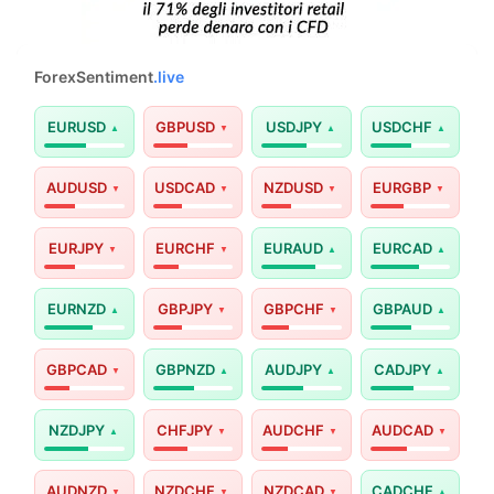
ForexSentiment
.live
EURUSD
GBPUSD
USDJPY
USDCHF
AUDUSD
USDCAD
NZDUSD
EURGBP
EURJPY
EURCHF
EURAUD
EURCAD
EURNZD
GBPJPY
GBPCHF
GBPAUD
GBPCAD
GBPNZD
AUDJPY
CADJPY
NZDJPY
CHFJPY
AUDCHF
AUDCAD
AUDNZD
NZDCHF
NZDCAD
CADCHF