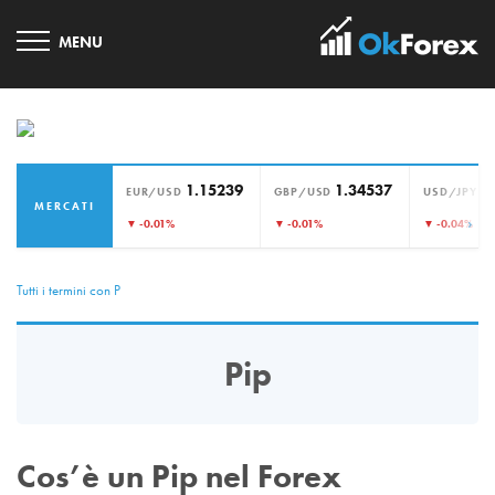
1.15239
1.34537
1
EUR/USD
GBP/USD
USD/JPY
MERCATI
›
▼ -0.01%
▼ -0.01%
▼ -0.04%
Tutti i termini con P
Pip
Cos’è un Pip nel Forex