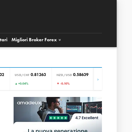
tari
Migliori Broker
Forex
02
0.81263
0.58639
0.85650
USD/CHF
NZD/USD
EUR/GBP
›
▲ +0.04%
▼ -0.10%
▼ -0.01%