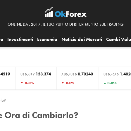
ONLINE DAL 2017, IL TUO PUNTO DI RIFERIMENTO SUL TRADING
te
Investimenti
Economia
Notizie dai Mercati
Cambi Valu
34519
158.374
0.70240
1.402
USD/JPY
AUD/USD
USD/CAD
▼ -0.03%
▼ -0.12%
▲ +0.05%
rlo?
è Ora di Cambiarlo?