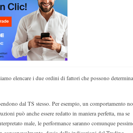
siamo elencare i due ordini di fattori che possono determin
dipendono dal TS stesso. Per esempio, un comportamento n
istruzioni può anche essere redatto in maniera perfetta, ma se
interpretato male, le performance saranno comunque pessim
on consapevolmente, devia dalle indicazioni del Trading