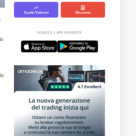
Cambi Valutari
Glossario
e
SCARICA L'APP OKFOREX
le
le