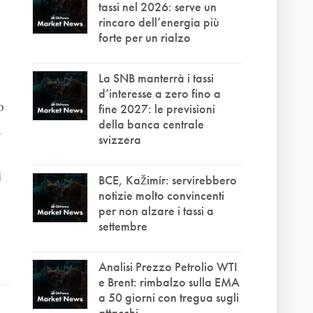
tassi nel 2026: serve un
rincaro dell’energia più
forte per un rialzo
La SNB manterrà i tassi
d’interesse a zero fino a
o
fine 2027: le previsioni
della banca centrale
n
svizzera
i
BCE, Kažimír: servirebbero
notizie molto convincenti
per non alzare i tassi a
settembre
Analisi Prezzo Petrolio WTI
e Brent: rimbalzo sulla EMA
a 50 giorni con tregua sugli
attacchi