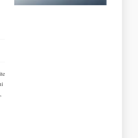
ite
ni
,