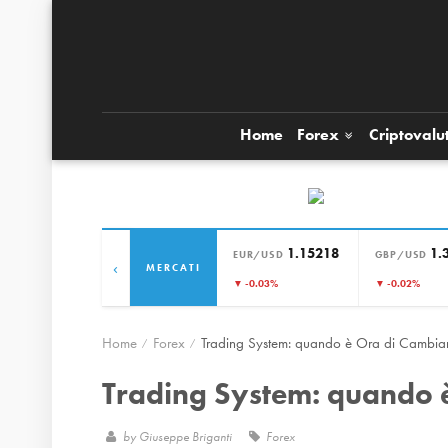
Home
Forex
Criptovalu
1.15218
1.
EUR/USD
GBP/USD
‹
MERCATI
▼ -0.03%
▼ -0.02%
Home
Forex
Trading System: quando è Ora di Cambia
Trading System: quando 
by
Giuseppe Briganti
Forex