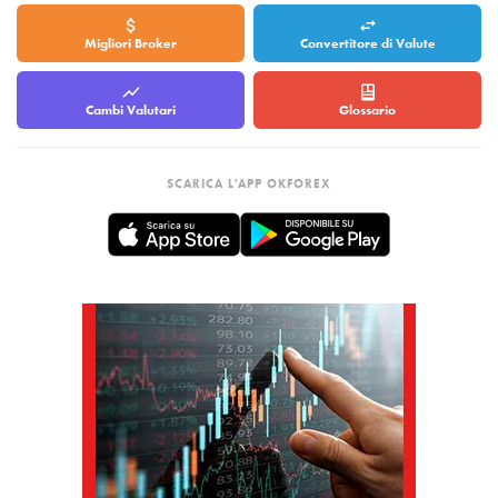
Migliori Broker
Convertitore di Valute
Cambi Valutari
Glossario
SCARICA L'APP OKFOREX