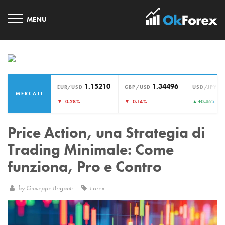
1.15210
1.34496
1
EUR/USD
GBP/USD
USD/JPY
MERCATI
›
▼ -0.28%
▼ -0.14%
▲ +0.46%
Price Action, una Strategia di
Trading Minimale: Come
funziona, Pro e Contro
by
Giuseppe Briganti
Forex