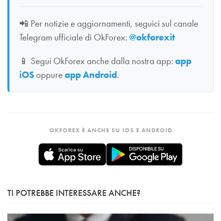
📲
Per notizie e aggiornamenti, seguici sul canale
Telegram ufficiale di OkForex:
@okforexit
📱
Segui OkForex anche dalla nostra app:
app
iOS
oppure
app Android
.
OKFOREX È ANCHE SU IOS E ANDROID
TI POTREBBE INTERESSARE ANCHE?