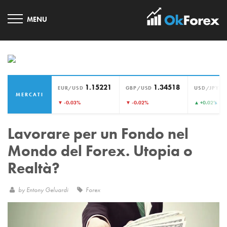
1.15221
1.34518
1
EUR/USD
GBP/USD
USD/JPY
MERCATI
›
▼ -0.03%
▼ -0.02%
▲ +0.02%
Lavorare per un Fondo nel
Mondo del Forex. Utopia o
Realtà?
by
Entony Geluardi
Forex