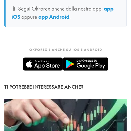
📱
Segui OkForex anche dalla nostra app:
app
iOS
oppure
app Android
.
OKFOREX È ANCHE SU IOS E ANDROID
TI POTREBBE INTERESSARE ANCHE?