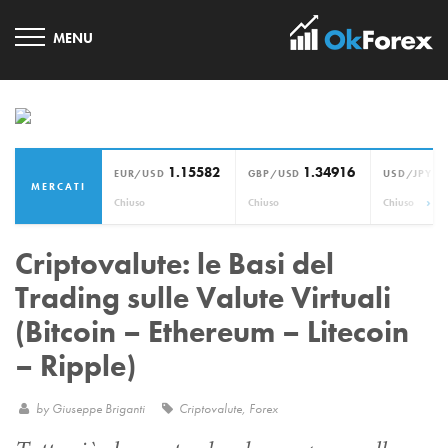
1.15582
1.34916
1
EUR/USD
GBP/USD
USD/JPY
MERCATI
›
Chiuso
Chiuso
Chiuso
Criptovalute: le Basi del
Trading sulle Valute Virtuali
(Bitcoin – Ethereum – Litecoin
– Ripple)
by
Giuseppe Briganti
Criptovalute
,
Forex