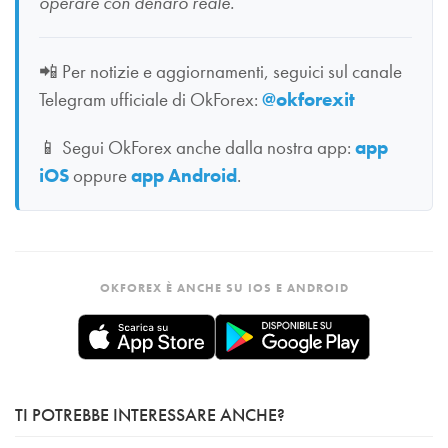
operare con denaro reale.
📲
Per notizie e aggiornamenti, seguici sul canale
Telegram ufficiale di OkForex:
@okforexit
📱
Segui OkForex anche dalla nostra app:
app
iOS
oppure
app Android
.
OKFOREX È ANCHE SU IOS E ANDROID
TI POTREBBE INTERESSARE ANCHE?