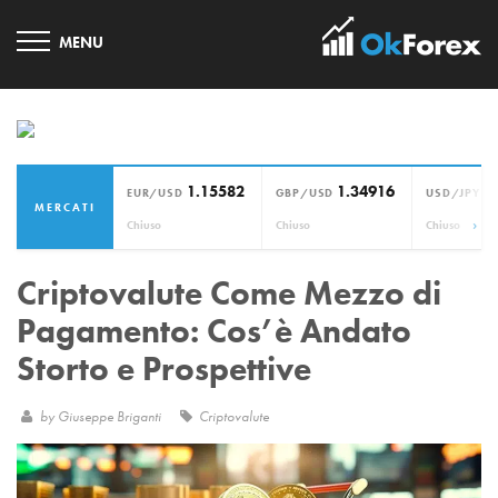
1.15582
1.34916
1
EUR/USD
GBP/USD
USD/JPY
MERCATI
›
Chiuso
Chiuso
Chiuso
Criptovalute Come Mezzo di
Pagamento: Cos’è Andato
Storto e Prospettive
by
Giuseppe Briganti
Criptovalute