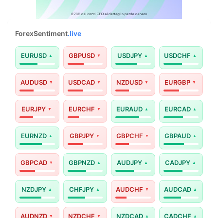
ForexSentiment
.live
EURUSD
GBPUSD
USDJPY
USDCHF
AUDUSD
USDCAD
NZDUSD
EURGBP
EURJPY
EURCHF
EURAUD
EURCAD
EURNZD
GBPJPY
GBPCHF
GBPAUD
GBPCAD
GBPNZD
AUDJPY
CADJPY
NZDJPY
CHFJPY
AUDCHF
AUDCAD
AUDNZD
NZDCHF
NZDCAD
CADCHF