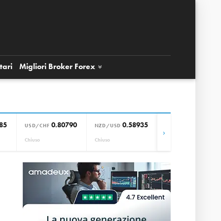
tari
Migliori Broker
Forex
85
0.80790
0.58935
0.85664
USD/CHF
NZD/USD
EUR/GBP
›
Chiuso
Chiuso
Chiuso