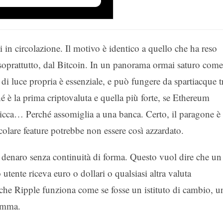
i in circolazione. Il motivo è identico a quello che ha reso
soprattutto, dal Bitcoin. In un panorama ormai saturo come
e di luce propria è essenziale, e può fungere da spartiacque t
é è la prima criptovaluta e quella più forte, se Ethereum
 spicca… Perché assomiglia a una banca. Certo, il paragone è
colare feature potrebbe non essere così azzardato.
e denaro senza continuità di forma. Questo vuol dire che un
 utente riceva euro o dollari o qualsiasi altra valuta
i, che Ripple funziona come se fosse un istituto di cambio, u
somma.