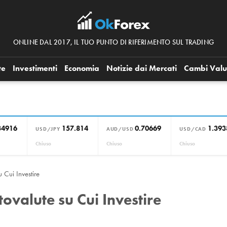
ONLINE DAL 2017, IL TUO PUNTO DI RIFERIMENTO SUL TRADING
te
Investimenti
Economia
Notizie dai Mercati
Cambi Valu
34916
157.814
0.70669
1.393
USD/JPY
AUD/USD
USD/CAD
Chiuso
Chiuso
Chiuso
u Cui Investire
ptovalute su Cui Investire