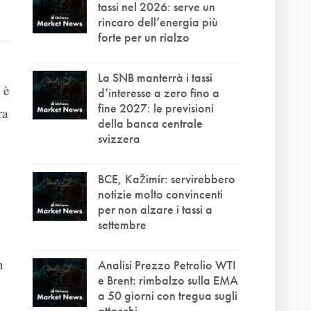
tassi nel 2026: serve un
rincaro dell’energia più
forte per un rialzo
La SNB manterrà i tassi
 è
d’interesse a zero fino a
fine 2027: le previsioni
ra
della banca centrale
svizzera
BCE, Kažimír: servirebbero
notizie molto convincenti
per non alzare i tassi a
settembre
n
Analisi Prezzo Petrolio WTI
e Brent: rimbalzo sulla EMA
a 50 giorni con tregua sugli
attacchi