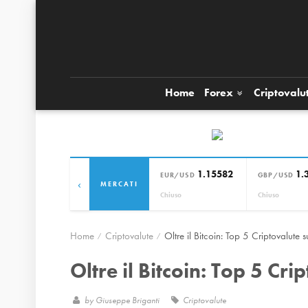
Home
Forex
Criptovalu
1.15582
1.
EUR/USD
GBP/USD
‹
MERCATI
Chiuso
Chiuso
Home
Criptovalute
Oltre il Bitcoin: Top 5 Criptovalute s
Oltre il Bitcoin: Top 5 Cri
by
Giuseppe Briganti
Criptovalute