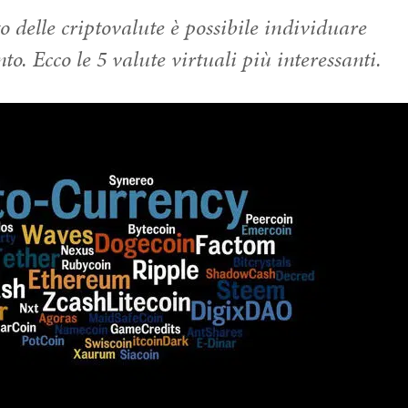
to delle criptovalute è possibile individuare
to. Ecco le 5 valute virtuali più interessanti.