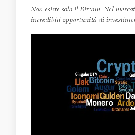
Non esiste solo il Bitcoin. Nel merca
incredibili opportunità di investimen