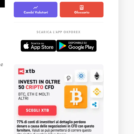
Cambi Valutari
Glossario
SCARICA L'APP OKFOREX
he