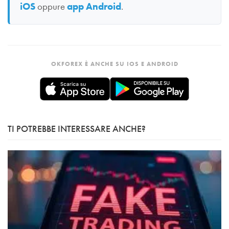
iOS
oppure
app Android
.
OKFOREX È ANCHE SU IOS E ANDROID
TI POTREBBE INTERESSARE ANCHE?