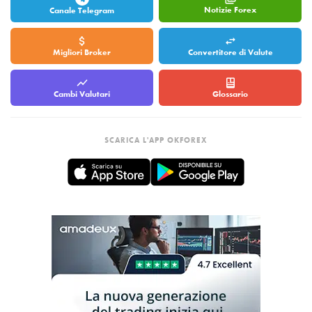
Notizie Forex
Canale Telegram
Migliori Broker
Convertitore di Valute
Cambi Valutari
Glossario
SCARICA L'APP OKFOREX