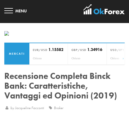
1.15582
1.34916
1
EUR/USD
GBP/USD
USD/JPY
MERCATI
›
Chiuso
Chiuso
Chiuso
Recensione Completa Binck
Bank: Caratteristiche,
Vantaggi ed Opinioni (2019)
by
Jacqueline Facconti
Broker