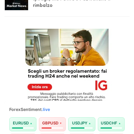
rimbalzo
ForexSentiment
.live
EURUSD
GBPUSD
USDJPY
USDCHF