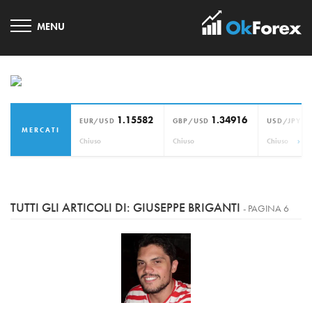
1.15582
1.34916
1
EUR/USD
GBP/USD
USD/JPY
MERCATI
›
Chiuso
Chiuso
Chiuso
TUTTI GLI ARTICOLI DI: GIUSEPPE BRIGANTI
- PAGINA 6