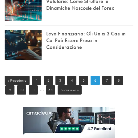
Valutarie: Come Sfruttare le
Dinamiche Nascoste del Forex
Leva Finanziaria: Gli Unici 3 Casi in
Cui Può Essere Presa in
Considerazione
« Precedente
1
2
3
4
5
6
7
8
…
9
10
11
58
Successivo »