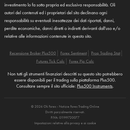
investimento lo fa sotto propria ed esclusiva responsabilità. Gli
autori del contenuti ed i proprietari del sito declinano ogni
responsabilità su eventuali inesattezze dei dati riportati, danni,
perdite economiche, danni diretti o indiretti derivanti dall'uso e/o
relative alle informazioni contenute in questo sito.
Recensione Broker Plus500
Forex Sentiment
Prop Trading Stat
Futures Tick Calc
Forex Pip Calc
Non tutti gli strumenti finanziari descritti su questo sito potrebbero
essere disponibili per il trading sulla piattaforma Plus500.
Consultare sempre il sito ufficiale:
Plus500 Instruments
.
© 2026 Ok Forex - Notizie Forex Trading Online
Diritti parzialmente riservati.
P.IVA: 01199720077
Impostazioni relative alla privacy e ai cookie