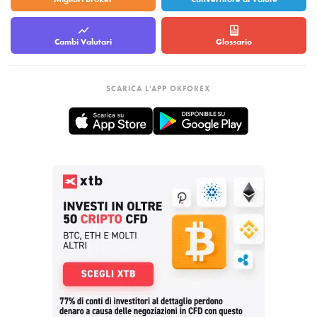
Cambi Valutari
Glossario
SCARICA L'APP OKFOREX