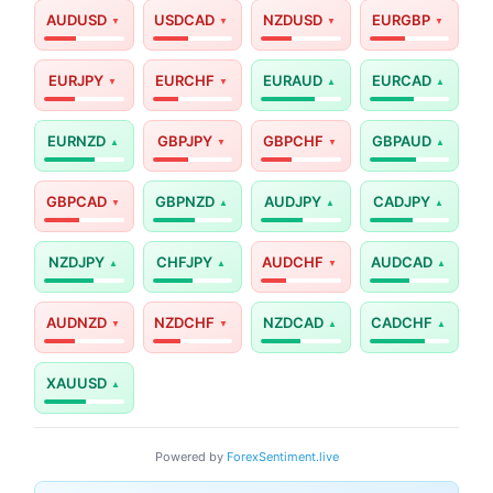
AUDUSD
USDCAD
NZDUSD
EURGBP
EURJPY
EURCHF
EURAUD
EURCAD
EURNZD
GBPJPY
GBPCHF
GBPAUD
GBPCAD
GBPNZD
AUDJPY
CADJPY
NZDJPY
CHFJPY
AUDCHF
AUDCAD
AUDNZD
NZDCHF
NZDCAD
CADCHF
XAUUSD
Powered by
ForexSentiment.live