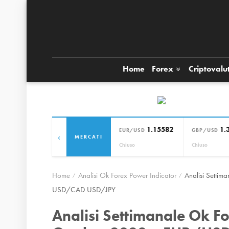
Home
Forex
Criptovalu
1.15582
1.
EUR/USD
GBP/USD
‹
MERCATI
Chiuso
Chiuso
Home
Analisi Ok Forex Power Indicator
Analisi Setti
USD/CAD USD/JPY
Analisi Settimanale Ok F