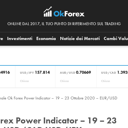
ONLINE DAL 2017, IL TUO PUNTO DI RIFERIMENTO SUL TRADING
te
Investimenti
Economia
Notizie dai Mercati
Cambi Valu
34916
157.814
0.70669
1.393
USD/JPY
AUD/USD
USD/CAD
Chiuso
Chiuso
Chiuso
manale Ok Forex Power Indicator – 19 – 23 Ottobre 2020 – EUR/USD
orex Power Indicator – 19 – 23