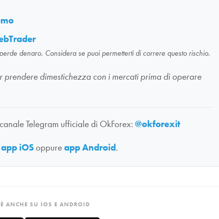
demo
ebTrader
 perde denaro. Considera se puoi permetterti di correre questo rischio.
li per prendere dimestichezza con i mercati prima di operare
 canale Telegram ufficiale di OkForex:
@okforexit
:
app iOS
oppure
app Android
.
È ANCHE SU IOS E ANDROID