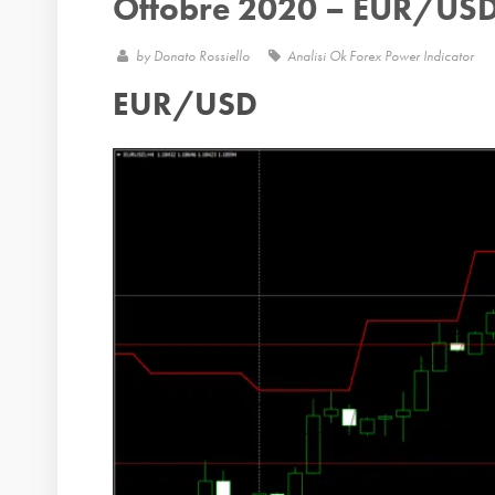
Ottobre 2020 – EUR/U
by
Donato Rossiello
Analisi Ok Forex Power Indicator
EUR/USD