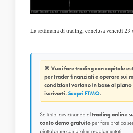
La settimana di trading, conclusa venerdì 23 ot
🎯
Vuoi fare trading con capitale e
per trader finanziati e operare sui m
condizioni variano in base al piano
iscriverti.
Scopri FTMO
.
Se ti stai avvicinando al
trading online s
conto demo gratuito
per fare pratica se
piattaforme con broker regolamentati: