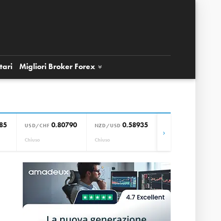
tari
Migliori Broker
Forex
85
0.80790
0.58935
0.85664
USD/CHF
NZD/USD
EUR/GBP
›
Chiuso
Chiuso
Chiuso