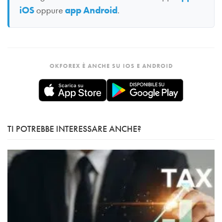
iOS
oppure
app Android
.
OKFOREX È ANCHE SU IOS E ANDROID
TI POTREBBE INTERESSARE ANCHE?