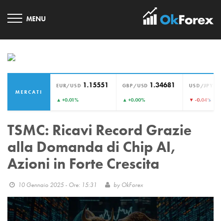
1.15551
1.34681
1
EUR/USD
GBP/USD
USD/JPY
MERCATI
›
▲ +0.01%
▲ +0.00%
▼ -0.04%
TSMC: Ricavi Record Grazie
alla Domanda di Chip AI,
Azioni in Forte Crescita
10 Gennaio 2025 - Ore: 15:31
by
OkForex