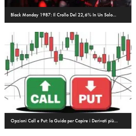
Black Monday 1987: Il Crollo Del 22,6% In Un Solo...
Opzioni Call e Put: la Guida per Capire i Derivati più...