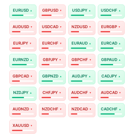
EURUSD
GBPUSD
USDJPY
USDCHF
AUDUSD
USDCAD
NZDUSD
EURGBP
EURJPY
EURCHF
EURAUD
EURCAD
EURNZD
GBPJPY
GBPCHF
GBPAUD
GBPCAD
GBPNZD
AUDJPY
CADJPY
NZDJPY
CHFJPY
AUDCHF
AUDCAD
AUDNZD
NZDCHF
NZDCAD
CADCHF
XAUUSD