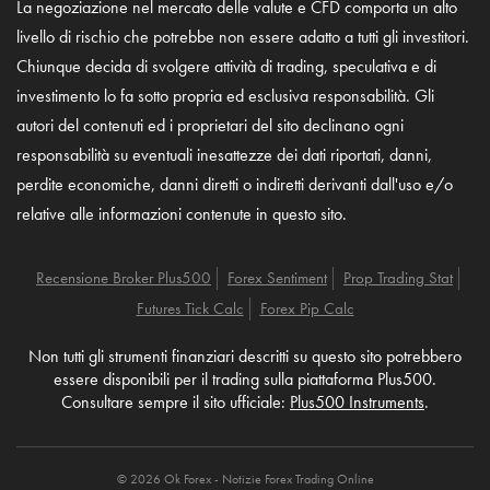
La negoziazione nel mercato delle valute e CFD comporta un alto
livello di rischio che potrebbe non essere adatto a tutti gli investitori.
Chiunque decida di svolgere attività di trading, speculativa e di
investimento lo fa sotto propria ed esclusiva responsabilità. Gli
autori del contenuti ed i proprietari del sito declinano ogni
responsabilità su eventuali inesattezze dei dati riportati, danni,
perdite economiche, danni diretti o indiretti derivanti dall'uso e/o
relative alle informazioni contenute in questo sito.
Recensione Broker Plus500
Forex Sentiment
Prop Trading Stat
Futures Tick Calc
Forex Pip Calc
Non tutti gli strumenti finanziari descritti su questo sito potrebbero
essere disponibili per il trading sulla piattaforma Plus500.
Consultare sempre il sito ufficiale:
Plus500 Instruments
.
© 2026 Ok Forex - Notizie Forex Trading Online