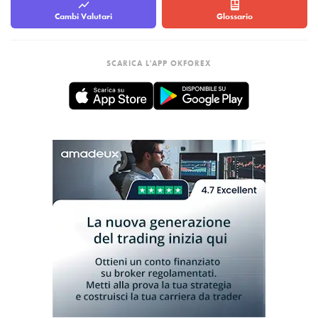
Cambi Valutari
Glossario
SCARICA L'APP OKFOREX