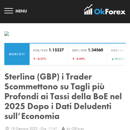
1.15227
1.34560
1
EUR/USD
GBP/USD
USD/JPY
MERCATI
›
▼ -0.27%
▼ -0.09%
▲ +0.41%
Sterlina (GBP) i Trader
Scommettono su Tagli più
Profondi ai Tassi della BoE nel
2025 Dopo i Dati Deludenti
sull’Economia
18 Gennaio 2025 - Ore: 11:41
by
OkForex