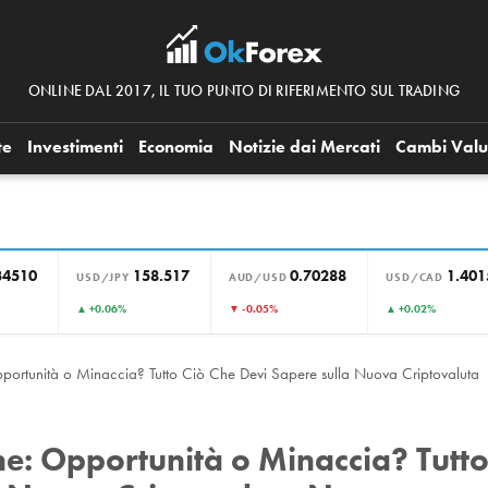
ONLINE DAL 2017, IL TUO PUNTO DI RIFERIMENTO SUL TRADING
te
Investimenti
Economia
Notizie dai Mercati
Cambi Valu
34510
158.517
0.70288
1.401
USD/JPY
AUD/USD
USD/CAD
▲ +0.06%
▼ -0.05%
▲ +0.02%
ortunità o Minaccia? Tutto Ciò Che Devi Sapere sulla Nuova Criptovaluta
e: Opportunità o Minaccia? Tutt