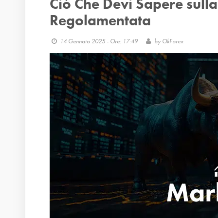
Ciò Che Devi Sapere sull
Regolamentata
14 Gennaio 2025 - Ore: 17:49
by
OkForex