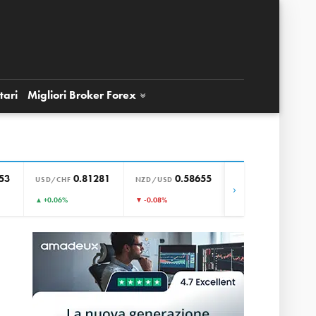
tari
Migliori Broker
Forex
53
0.81281
0.58655
0.85650
USD/CHF
NZD/USD
EUR/GBP
›
▲ +0.06%
▼ -0.08%
▼ -0.01%
o