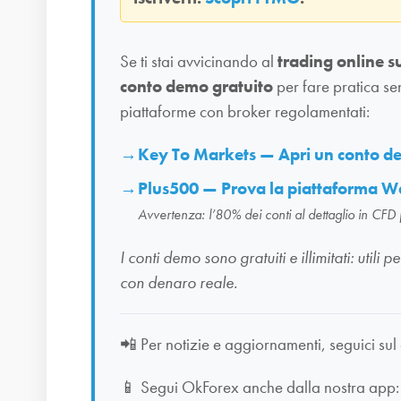
Se ti stai avvicinando al
trading online s
conto demo gratuito
per fare pratica se
piattaforme con broker regolamentati:
Key To Markets — Apri un conto 
Plus500 — Prova la piattaforma W
Avvertenza: l’80% dei conti al dettaglio in CFD
I conti demo sono gratuiti e illimitati: uti
con denaro reale.
📲
Per notizie e aggiornamenti, seguici sul
📱
Segui OkForex anche dalla nostra app