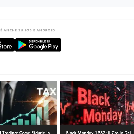
È ANCHE SU IOS E ANDROID
l Trading: Come Ridurle in
Black Monday 1987: Il Crollo Del