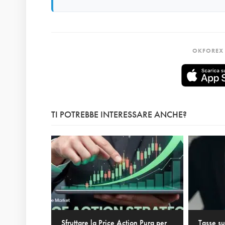
OKFOREX 
TI POTREBBE INTERESSARE ANCHE?
Sfruttare la Price Action Pura per
Tasse su