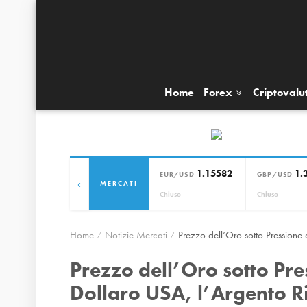
Home
Forex
Criptovalu
1.15582
1.
EUR/USD
GBP/USD
‹
MERCATI
Chiuso
Chiuso
Home
Notizie Mercati
Prezzo dell’Oro sotto Pressione
Prezzo dell’Oro sotto Pre
Dollaro USA, l’Argento R