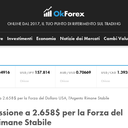
ONLINE DAL 2017, IL TUO PUNTO DI RIFERIMENTO SUL TRADING
te
Investimenti
Economia
Notizie dai Mercati
Cambi Valu
34916
157.814
0.70669
1.393
USD/JPY
AUD/USD
USD/CAD
Chiuso
Chiuso
Chiuso
 a 2.658$ per la Forza del Dollaro USA, l’Argento Rimane Stabile
ssione a 2.658$ per la Forza del
imane Stabile