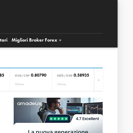
tari
Migliori Broker
Forex
85
0.80790
0.58935
0.85664
USD/CHF
NZD/USD
EUR/GBP
›
Chiuso
Chiuso
Chiuso