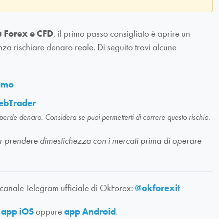
u Forex e CFD
, il primo passo consigliato è aprire un
nza rischiare denaro reale. Di seguito trovi alcune
demo
ebTrader
 perde denaro. Considera se puoi permetterti di correre questo rischio.
li per prendere dimestichezza con i mercati prima di operare
 canale Telegram ufficiale di OkForex:
@okforexit
:
app iOS
oppure
app Android
.