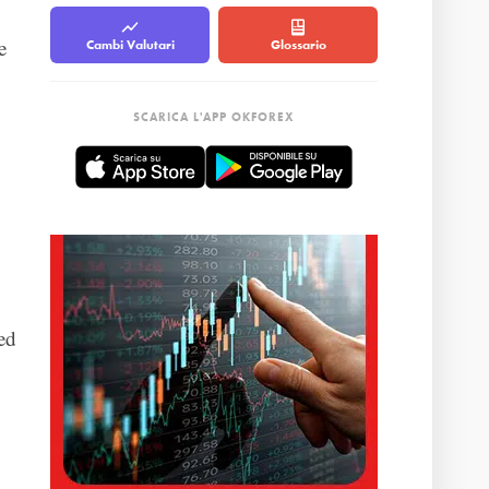
e
Cambi Valutari
Glossario
SCARICA L'APP OKFOREX
 ed