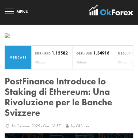
1.15582
1.34916
1
EUR/USD
GBP/USD
USD/JPY
MERCATI
›
Chiuso
Chiuso
Chiuso
PostFinance Introduce lo
Staking di Ethereum: Una
Rivoluzione per le Banche
Svizzere
16 Gennaio 2025 - Ore: 18:57
by
OkForex