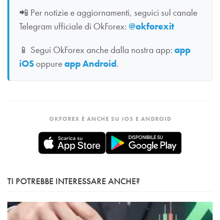
📲
Per notizie e aggiornamenti, seguici sul canale
Telegram ufficiale di OkForex:
@okforexit
📱
Segui OkForex anche dalla nostra app:
app
iOS
oppure
app Android
.
OKFOREX È ANCHE SU IOS E ANDROID
TI POTREBBE INTERESSARE ANCHE?