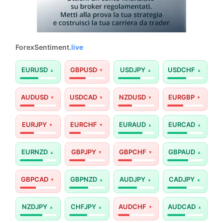
ForexSentiment
.live
EURUSD
GBPUSD
USDJPY
USDCHF
AUDUSD
USDCAD
NZDUSD
EURGBP
EURJPY
EURCHF
EURAUD
EURCAD
EURNZD
GBPJPY
GBPCHF
GBPAUD
GBPCAD
GBPNZD
AUDJPY
CADJPY
NZDJPY
CHFJPY
AUDCHF
AUDCAD