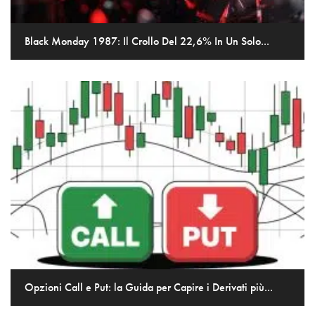
Black Monday 1987: Il Crollo Del 22,6% In Un Solo...
Opzioni Call e Put: la Guida per Capire i Derivati più...