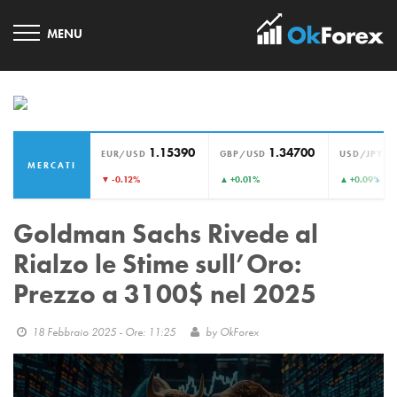
1.15390
1.34700
1
EUR/USD
GBP/USD
USD/JPY
MERCATI
›
▼ -0.12%
▲ +0.01%
▲ +0.09%
Goldman Sachs Rivede al
Rialzo le Stime sull’Oro:
Prezzo a 3100$ nel 2025
18 Febbraio 2025 - Ore: 11:25
by
OkForex