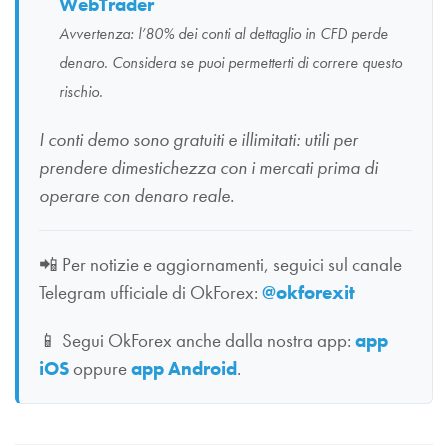
WebTrader
Avvertenza: l’80% dei conti al dettaglio in CFD perde
denaro. Considera se puoi permetterti di correre questo
rischio.
I conti demo sono gratuiti e illimitati: utili per
prendere dimestichezza con i mercati prima di
operare con denaro reale.
📲
Per notizie e aggiornamenti, seguici sul canale
Telegram ufficiale di OkForex:
@okforexit
📱
Segui OkForex anche dalla nostra app:
app
iOS
oppure
app Android
.