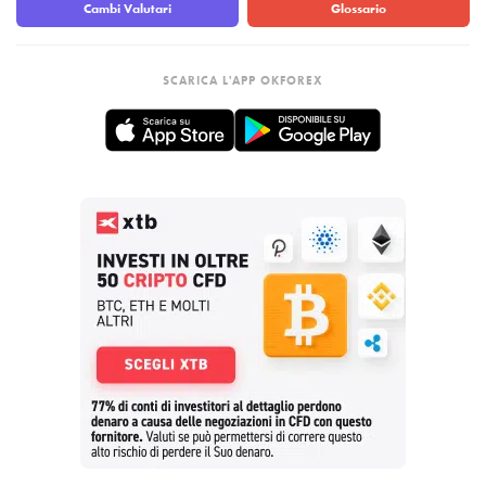
Cambi Valutari
Glossario
SCARICA L'APP OKFOREX