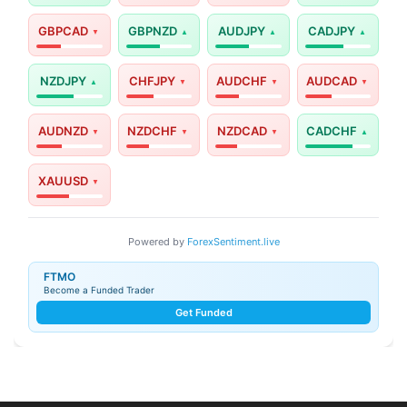
GBPCAD
GBPNZD
AUDJPY
CADJPY
NZDJPY
CHFJPY
AUDCHF
AUDCAD
AUDNZD
NZDCHF
NZDCAD
CADCHF
XAUUSD
Powered by
ForexSentiment.live
FTMO
Become a Funded Trader
Get Funded