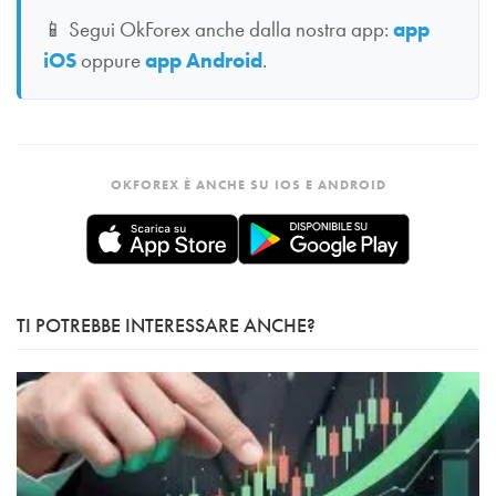
📱
Segui OkForex anche dalla nostra app:
app
iOS
oppure
app Android
.
OKFOREX È ANCHE SU IOS E ANDROID
TI POTREBBE INTERESSARE ANCHE?