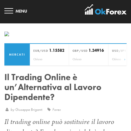
1.15582
1.34916
1
EUR/USD
GBP/USD
USD/JPY
MERCATI
›
Chiuso
Chiuso
Chiuso
Il Trading Online è
un’Alternativa al Lavoro
Dipendente?
by
Giuseppe Briganti
Forex
Il trading online può sostituire il lavoro