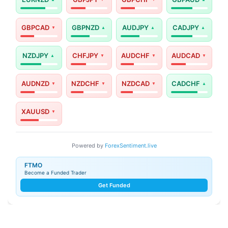
GBPCAD
GBPNZD
AUDJPY
CADJPY
NZDJPY
CHFJPY
AUDCHF
AUDCAD
AUDNZD
NZDCHF
NZDCAD
CADCHF
XAUUSD
Powered by
ForexSentiment.live
FTMO
Become a Funded Trader
Get Funded