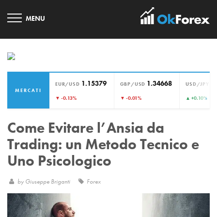
1.15379
1.34668
1
EUR/USD
GBP/USD
USD/JPY
MERCATI
›
▼ -0.13%
▼ -0.01%
▲ +0.10%
Come Evitare l’Ansia da
Trading: un Metodo Tecnico e
Uno Psicologico
by
Giuseppe Briganti
Forex