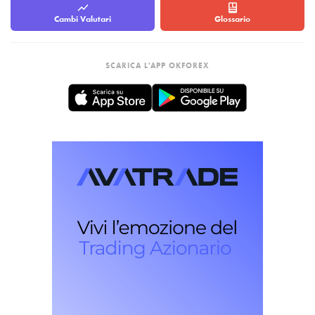
Cambi Valutari
Glossario
SCARICA L'APP OKFOREX