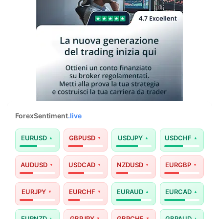
ForexSentiment
.live
EURUSD
GBPUSD
USDJPY
USDCHF
AUDUSD
USDCAD
NZDUSD
EURGBP
EURJPY
EURCHF
EURAUD
EURCAD
EURNZD
GBPJPY
GBPCHF
GBPAUD