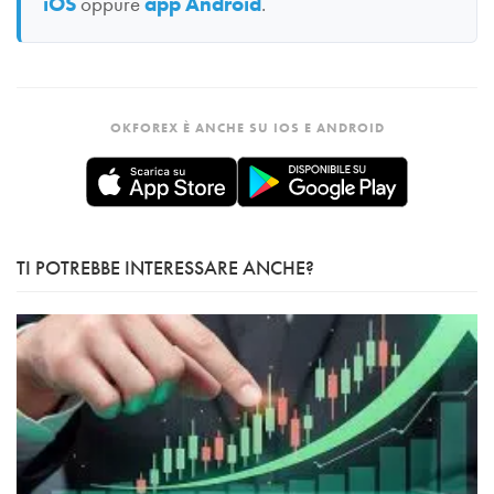
iOS
oppure
app Android
.
OKFOREX È ANCHE SU IOS E ANDROID
TI POTREBBE INTERESSARE ANCHE?