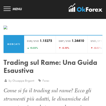
1.15275
1.34410
1
EUR/USD
GBP/USD
USD/JPY
MERCATI
›
▲ +0.02%
▼ -0.10%
▼ -0.02%
Trading sul Rame: Una Guida
Esaustiva
by
Giuseppe Briganti
Forex
Come si fa il trading sul rame? Ecco gli
strumenti più adatti, le dinamiche del