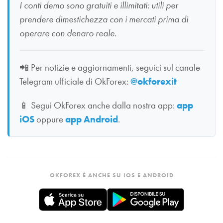
I conti demo sono gratuiti e illimitati: utili per
prendere dimestichezza con i mercati prima di
operare con denaro reale.
📲
Per notizie e aggiornamenti, seguici sul canale
Telegram ufficiale di OkForex:
@okforexit
📱
Segui OkForex anche dalla nostra app:
app
iOS
oppure
app Android
.
OKFOREX È ANCHE SU IOS E ANDROID