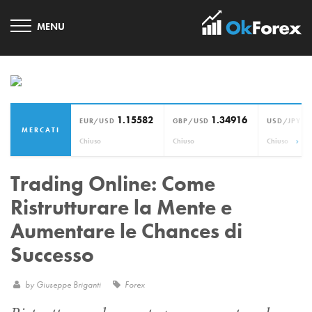
1.15582
1.34916
1
EUR/USD
GBP/USD
USD/JPY
MERCATI
›
Chiuso
Chiuso
Chiuso
Trading Online: Come
Ristrutturare la Mente e
Aumentare le Chances di
Successo
by
Giuseppe Briganti
Forex