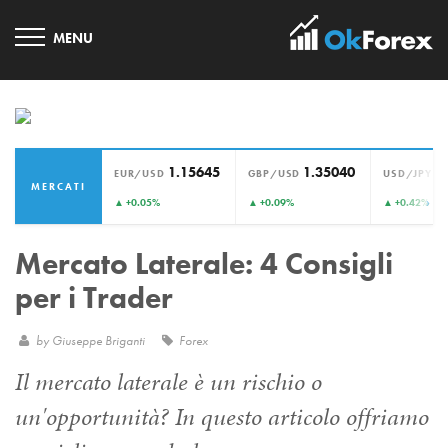
1.15645
1.35040
1
EUR/USD
GBP/USD
USD/JPY
MERCATI
›
▲ +0.05%
▲ +0.09%
▲ +0.42%
Mercato Laterale: 4 Consigli
per i Trader
by
Giuseppe Briganti
Forex
Il mercato laterale è un rischio o
un'opportunità? In questo articolo offriamo