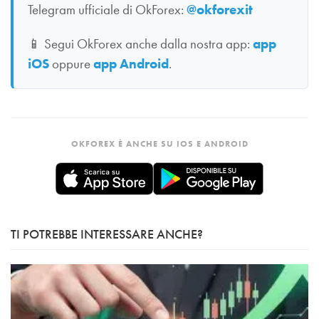
Telegram ufficiale di OkForex:
@okforexit
📱
Segui OkForex anche dalla nostra app:
app
iOS
oppure
app Android
.
OKFOREX È ANCHE SU IOS E ANDROID
TI POTREBBE INTERESSARE ANCHE?