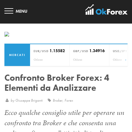
1.15582
1.34916
1
EUR/USD
GBP/USD
USD/JPY
MERCATI
›
Chiuso
Chiuso
Chiuso
Confronto Broker Forex: 4
Elementi da Analizzare
by
Giuseppe Briganti
Broker
,
Forex
Ecco qualche consiglio utile per operare un
confronto tra Broker e che consenta una