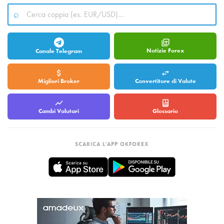
Notizie Forex
Canale Telegram
Migliori Broker
Convertitore di Valute
Cambi Valutari
Glossario
SCARICA L'APP OKFOREX