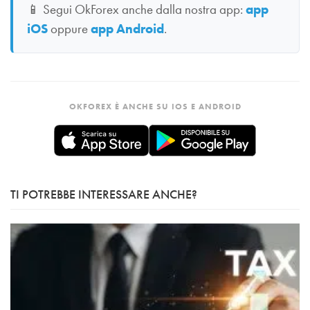
📱
Segui OkForex anche dalla nostra app:
app
iOS
oppure
app Android
.
OKFOREX È ANCHE SU IOS E ANDROID
TI POTREBBE INTERESSARE ANCHE?