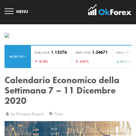
1.15376
1.34671
1
EUR/USD
GBP/USD
USD/JPY
MERCATI
›
▼ -0.14%
▼ -0.01%
▲ +0.11%
Calendario Economico della
Settimana 7 – 11 Dicembre
2020
by
Giuseppe Briganti
Forex