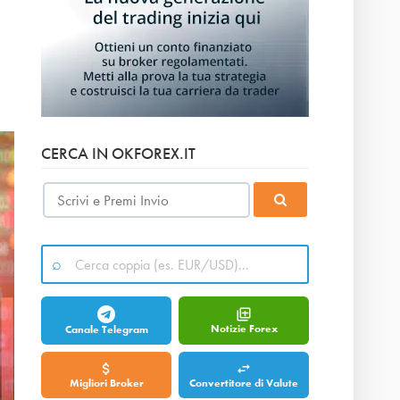
CERCA IN OKFOREX.IT
Notizie Forex
Canale Telegram
Migliori Broker
Convertitore di Valute