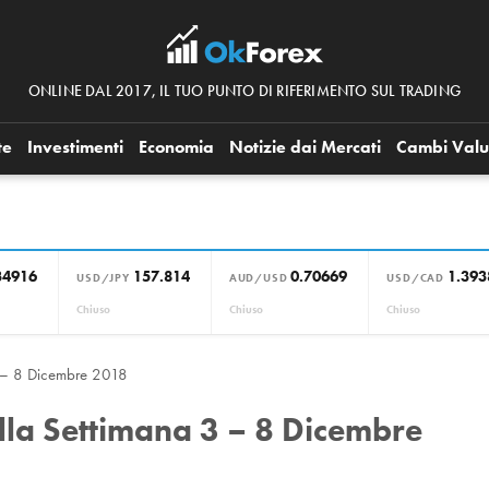
ONLINE DAL 2017, IL TUO PUNTO DI RIFERIMENTO SUL TRADING
te
Investimenti
Economia
Notizie dai Mercati
Cambi Valu
34916
157.814
0.70669
1.393
USD/JPY
AUD/USD
USD/CAD
Chiuso
Chiuso
Chiuso
 – 8 Dicembre 2018
la Settimana 3 – 8 Dicembre