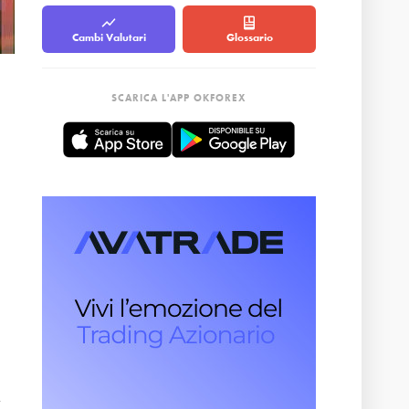
Cambi Valutari
Glossario
SCARICA L'APP OKFOREX
.
i