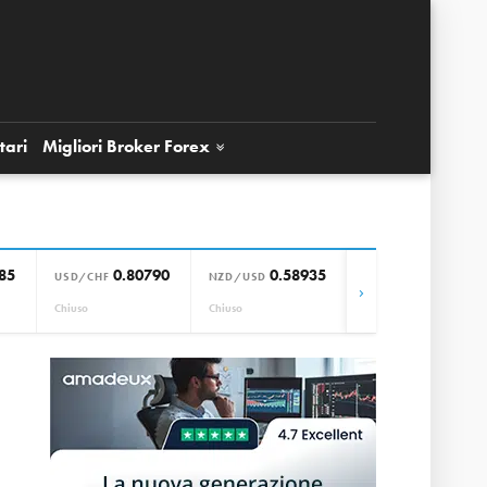
tari
Migliori Broker
Forex
85
0.80790
0.58935
0.85664
USD/CHF
NZD/USD
EUR/GBP
›
Chiuso
Chiuso
Chiuso