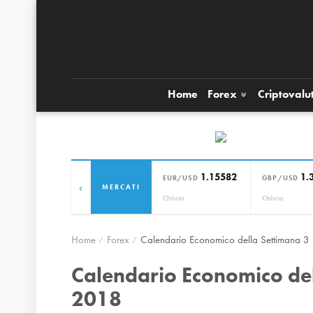
Home
Forex
Criptovalu
1.15582
1.
EUR/USD
GBP/USD
‹
MERCATI
Chiuso
Chiuso
Home
Forex
Calendario Economico della Settimana 3
Calendario Economico del
2018