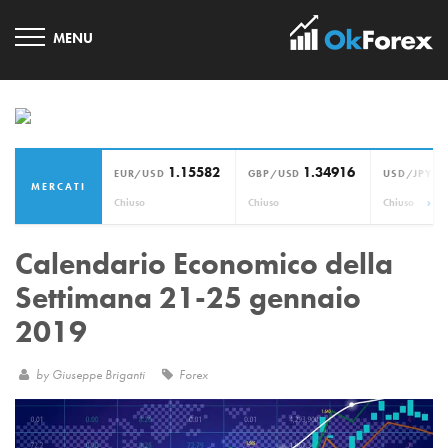
1.15582
1.34916
1
EUR/USD
GBP/USD
USD/JPY
MERCATI
›
Chiuso
Chiuso
Chiuso
Calendario Economico della
Settimana 21-25 gennaio
2019
by
Giuseppe Briganti
Forex