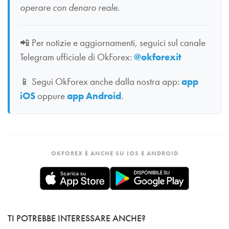
operare con denaro reale.
📲
Per notizie e aggiornamenti, seguici sul canale
Telegram ufficiale di OkForex:
@okforexit
📱
Segui OkForex anche dalla nostra app:
app
iOS
oppure
app Android
.
OKFOREX È ANCHE SU IOS E ANDROID
TI POTREBBE INTERESSARE ANCHE?