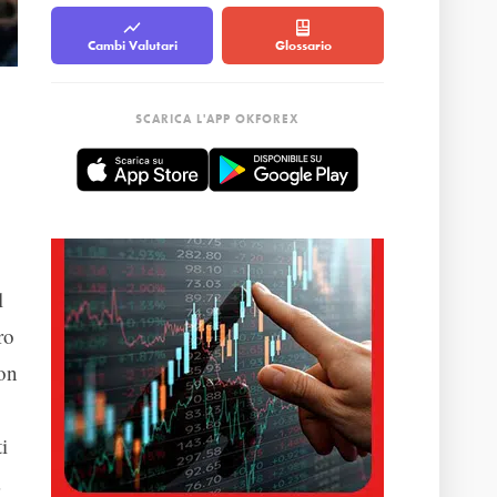
Cambi Valutari
Glossario
SCARICA L'APP OKFOREX
l
ro
non
i