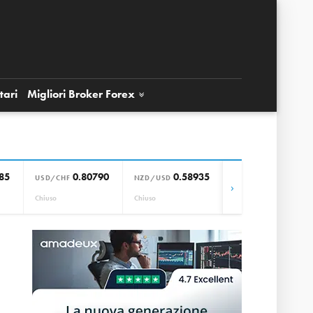
tari
Migliori Broker
Forex
85
0.80790
0.58935
0.85664
USD/CHF
NZD/USD
EUR/GBP
›
Chiuso
Chiuso
Chiuso