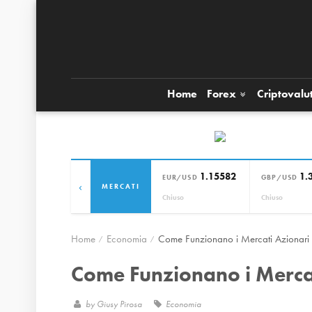
Home
Forex
Criptovalu
1.15582
1.
EUR/USD
GBP/USD
‹
MERCATI
Chiuso
Chiuso
Home
Economia
Come Funzionano i Mercati Azionari
Come Funzionano i Merca
by
Giusy Pirosa
Economia