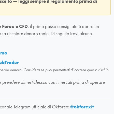
 scelto — leggi sempre il regolamento prima di
u Forex e CFD
, il primo passo consigliato è aprire un
nza rischiare denaro reale. Di seguito trovi alcune
demo
ebTrader
 perde denaro. Considera se puoi permetterti di correre questo rischio.
li per prendere dimestichezza con i mercati prima di operare
 canale Telegram ufficiale di OkForex:
@okforexit