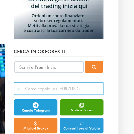
CERCA IN OKFOREX.IT
Notizie Forex
Canale Telegram
Migliori Broker
Convertitore di Valute