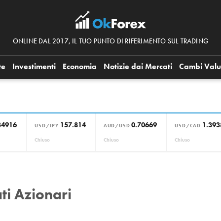
ONLINE DAL 2017, IL TUO PUNTO DI RIFERIMENTO SUL TRADING
te
Investimenti
Economia
Notizie dai Mercati
Cambi Valu
34916
157.814
0.70669
1.393
USD/JPY
AUD/USD
USD/CAD
Chiuso
Chiuso
Chiuso
ti Azionari