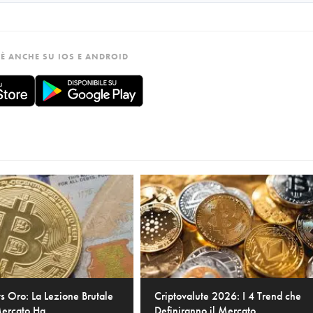
È ANCHE SU IOS E ANDROID
vs Oro: La Lezione Brutale
Criptovalute 2026: I 4 Trend che
ercato Ha...
Definiranno il Mercato