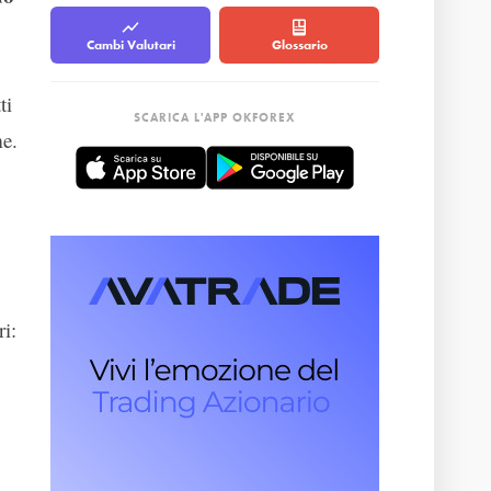
Cambi Valutari
Glossario
ti
SCARICA L'APP OKFOREX
me.
ri: