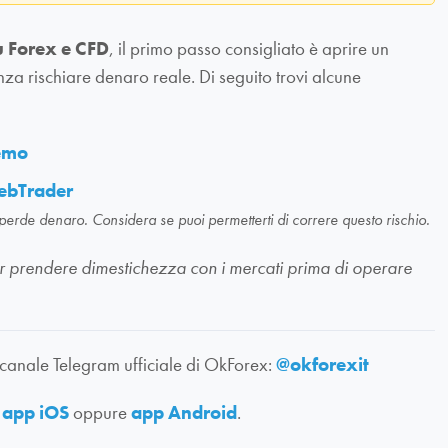
u Forex e CFD
, il primo passo consigliato è aprire un
nza rischiare denaro reale. Di seguito trovi alcune
demo
ebTrader
 perde denaro. Considera se puoi permetterti di correre questo rischio.
li per prendere dimestichezza con i mercati prima di operare
 canale Telegram ufficiale di OkForex:
@okforexit
:
app iOS
oppure
app Android
.