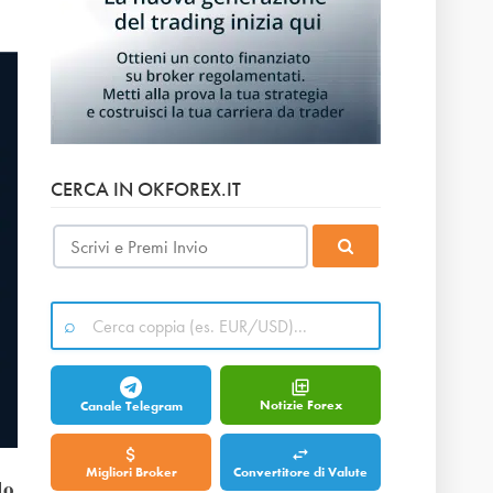
CERCA IN OKFOREX.IT
Notizie Forex
Canale Telegram
Migliori Broker
Convertitore di Valute
do