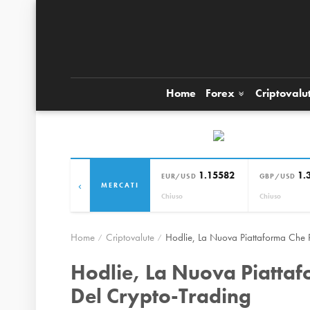
Home
Forex
Criptovalu
1.15582
1.
EUR/USD
GBP/USD
‹
MERCATI
Chiuso
Chiuso
Home
Criptovalute
Hodlie, La Nuova Piattaforma Che 
Hodlie, La Nuova Piattaf
Del Crypto-Trading