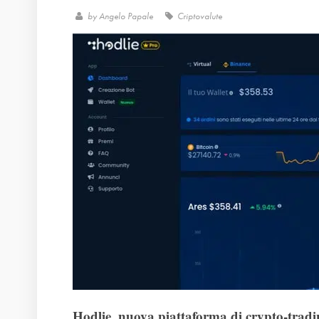
by
Angelo Papale
Criptovalute
Hodlie, nuova piattaforma di crypto-tradin