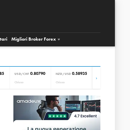
tari
Migliori Broker
Forex
85
0.80790
0.58935
0.85664
USD/CHF
NZD/USD
EUR/GBP
›
Chiuso
Chiuso
Chiuso