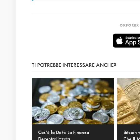
OKFOREX 
TI POTREBBE INTERESSARE ANCHE?
Cos’è la DeFi: La Finanza
Bitcoin 
Decentralizzata...
Che Il M