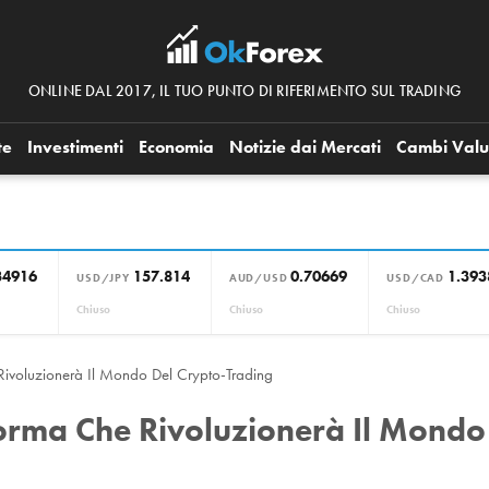
ONLINE DAL 2017, IL TUO PUNTO DI RIFERIMENTO SUL TRADING
te
Investimenti
Economia
Notizie dai Mercati
Cambi Valu
34916
157.814
0.70669
1.393
USD/JPY
AUD/USD
USD/CAD
Chiuso
Chiuso
Chiuso
Rivoluzionerà Il Mondo Del Crypto-Trading
orma Che Rivoluzionerà Il Mondo