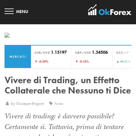
1.15197
1.34506
1
EUR/USD
GBP/USD
USD/JPY
MERCATI
›
▼ -0.29%
▼ -0.13%
▲ +0.45%
Vivere di Trading, un Effetto
Collaterale che Nessuno ti Dice
by
Giuseppe Briganti
Forex
Vivere di trading: è davvero possibile?
Certamente sì. Tuttavia, prima di tentare