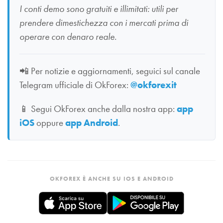
I conti demo sono gratuiti e illimitati: utili per
prendere dimestichezza con i mercati prima di
operare con denaro reale.
📲
Per notizie e aggiornamenti, seguici sul canale
Telegram ufficiale di OkForex:
@okforexit
📱
Segui OkForex anche dalla nostra app:
app
iOS
oppure
app Android
.
OKFOREX È ANCHE SU IOS E ANDROID