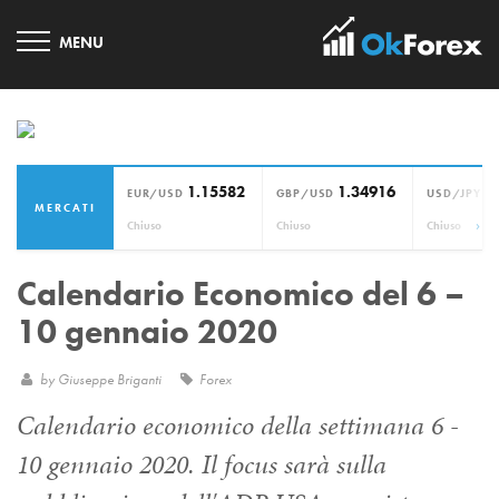
1.15582
1.34916
1
EUR/USD
GBP/USD
USD/JPY
MERCATI
›
Chiuso
Chiuso
Chiuso
Calendario Economico del 6 –
10 gennaio 2020
by
Giuseppe Briganti
Forex
Calendario economico della settimana 6 -
10 gennaio 2020. Il focus sarà sulla