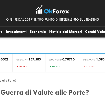
ONLINE DAL 2017, IL TUO PUNTO DI RIFERIMENTO SUL TRADING
te
Investimenti
Economia
Notizie dai Mercati
Cambi Valu
35002
157.583
0.70716
1.393
USD/JPY
AUD/USD
USD/CAD
▼ -0.53%
▲ +0.56%
▼ -0.53%
 alle Porte?
Guerra di Valute alle Porte?