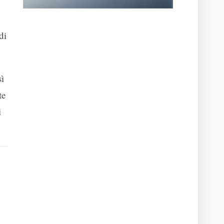
o
di
sì
te
i