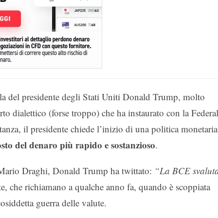
lla del presidente degli Stati Uniti Donald Trump, molto
rto dialettico (forse troppo) che ha instaurato con la Federa
stanza, il presidente chiede l’inizio di una politica monetaria
osto del denaro più rapido e sostanzioso
.
i Mario Draghi, Donald Trump ha twittato:
“La BCE svalut
ste, che richiamano a qualche anno fa, quando è scoppiata
cosiddetta guerra delle valute.