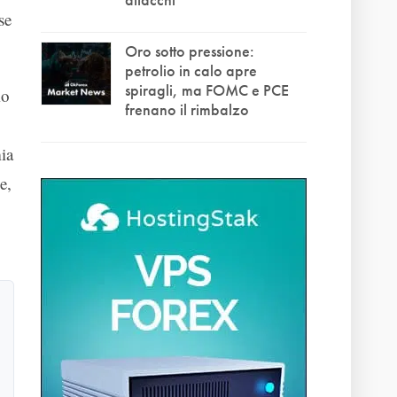
se
Oro sotto pressione:
petrolio in calo apre
spiragli, ma FOMC e PCE
mo
frenano il rimbalzo
ia
e,