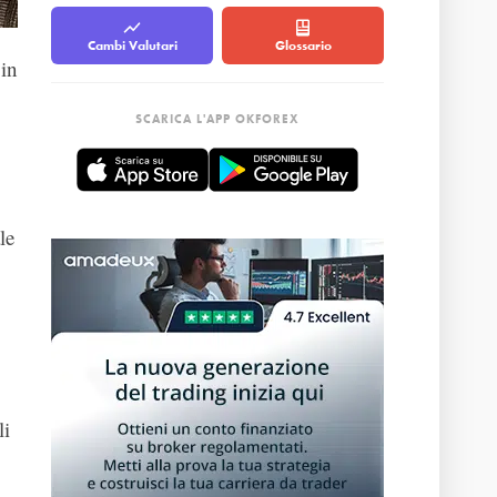
Cambi Valutari
Glossario
a
in
SCARICA L'APP OKFOREX
le
li