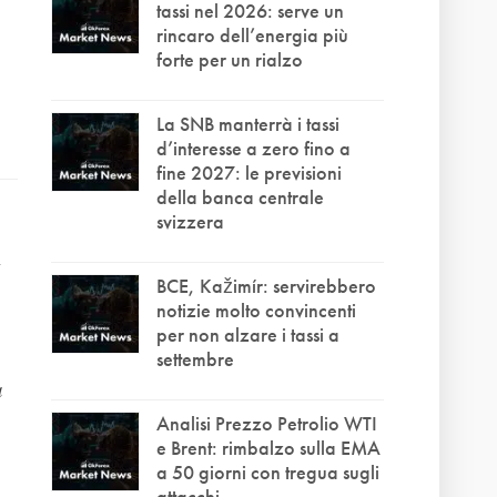
tassi nel 2026: serve un
rincaro dell’energia più
forte per un rialzo
La SNB manterrà i tassi
d’interesse a zero fino a
fine 2027: le previsioni
della banca centrale
svizzera
l
BCE, Kažimír: servirebbero
notizie molto convincenti
per non alzare i tassi a
settembre
a
Analisi Prezzo Petrolio WTI
e Brent: rimbalzo sulla EMA
a 50 giorni con tregua sugli
attacchi