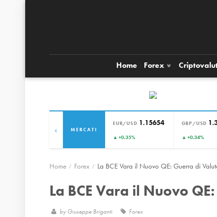
Home
Forex
Criptovalu
1.15654
1.
EUR/USD
GBP/USD
‹
MERCATI
▲ +0.35%
▲ +0.34%
Home
Forex
La BCE Vara il Nuovo QE: Guerra di Valute
La BCE Vara il Nuovo QE: 
by
Giuseppe Briganti
Forex