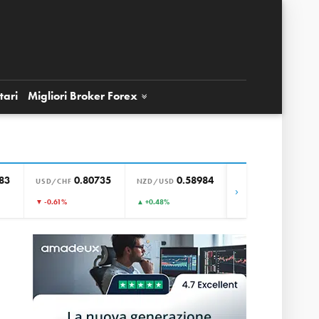
tari
Migliori Broker
Forex
83
0.80735
0.58984
0.85669
USD/CHF
NZD/USD
EUR/GBP
›
▼ -0.61%
▲ +0.48%
▲ +0.01%