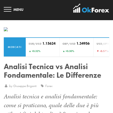
1.15624
1.34956
1
EUR/USD
GBP/USD
USD/JPY
MERCATI
›
▲ +0.32%
▲ +0.30%
▼ -0.57%
Analisi Tecnica vs Analisi
Fondamentale: Le Differenze
by
Giuseppe Briganti
Forex
Analisi tecnica e analisi fondamentale:
come si praticano, quale delle due è più