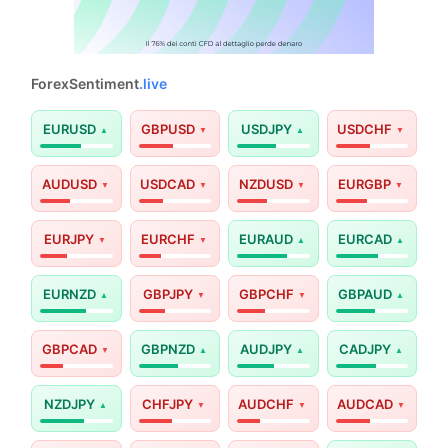
ForexSentiment
.live
EURUSD
GBPUSD
USDJPY
USDCHF
AUDUSD
USDCAD
NZDUSD
EURGBP
EURJPY
EURCHF
EURAUD
EURCAD
EURNZD
GBPJPY
GBPCHF
GBPAUD
GBPCAD
GBPNZD
AUDJPY
CADJPY
NZDJPY
CHFJPY
AUDCHF
AUDCAD