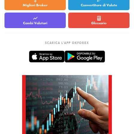
Migliori Broker
Convertitore di Valute
Cambi Valutari
Glossario
SCARICA L'APP OKFOREX