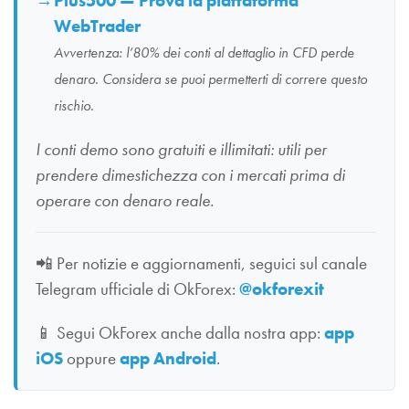
Plus500 — Prova la piattaforma
WebTrader
Avvertenza: l’80% dei conti al dettaglio in CFD perde
denaro. Considera se puoi permetterti di correre questo
rischio.
I conti demo sono gratuiti e illimitati: utili per
prendere dimestichezza con i mercati prima di
operare con denaro reale.
📲
Per notizie e aggiornamenti, seguici sul canale
Telegram ufficiale di OkForex:
@okforexit
📱
Segui OkForex anche dalla nostra app:
app
iOS
oppure
app Android
.