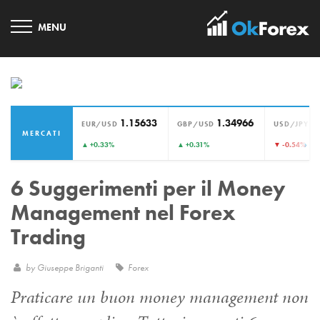
1.15633
1.34966
1
EUR/USD
GBP/USD
USD/JPY
MERCATI
›
▲ +0.33%
▲ +0.31%
▼ -0.54%
6 Suggerimenti per il Money
Management nel Forex
Trading
by
Giuseppe Briganti
Forex
Praticare un buon money management non